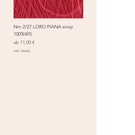
Nm 2/27 LORO PIANA sirop
Nm 2/27 LORO PIANA 
100%WS
100%WS
Sale-Preis
Sale-Preis
ab
11,00 €
ab
11,00 €
inkl. MwSt.
inkl. MwSt.