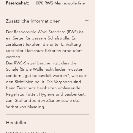
Fasergehalt:
100% RWS Merinowolle fine
(22 μm) nicht einschrumpfbar
(UNSHRINKABLE)
Zusätzliche Informationen
Lauflänge:
ca. 82 m / 50 g
Nadelstärke:
5,0 - 5,5 mm
Der Responsible Wool Standard (RWS) ist
ein Siegel für bessere Schafswolle. Es
zertifiziert Textilien, die unter Einhaltung
spezieller Tierschutz-Kriterien produziert
werden.
Das RWS-Siegel bescheinigt, dass die
Schafe für die Wolle nicht leiden mussten,
sondern „gut behandelt werden“, wie es in
den Richtlinien heißt. Die Vorgaben sind
beim Tierschutz beinhalten umfassende
Regeln zu Futter, Hygiene und Sauberkeit,
zum Stall und zu den Zäunen sowie das
Verbot von Museling.
Hersteller