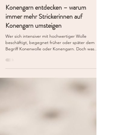
24. Apr.
2 Min. Lesezeit
Konengarn entdecken – warum
immer mehr Strickerinnen auf
Konengarn umsteigen
Wer sich intensiver mit hochwertiger Wolle
beschäftigt, begegnet früher oder später dem
Begriff Konenwolle oder Konengarn. Doch was
genau steckt dahinter? Warum schwärmen
erfahrene Strickerinnen von italienischer
Konenwolle? Und weshalb ist sogenannte
Stockgarn oft ein echter Geheimtipp? Bei Lenas
Wollshop möchten wir die Welt der Konengarne
verständlich erklären und zeigen, warum diese
besondere Garnart so beliebt ist. Was ist
Konengarn? Konengarn ist Garn, das ursprünglich