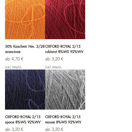
30% Kaschmir Nm. 2/28
OXFORD ROYAL 2/15
arancione
rubinrot 8%WS 92%WV
Sale-Preis
Sale-Preis
ab
4,70 €
ab
3,20 €
inkl. MwSt.
inkl. MwSt.
OXFORD ROYAL 2/15
OXFORD ROYAL 2/15
space 8%WS 92%WV
mouse 8%WS 92%WV
Sale-Preis
Sale-Preis
ab
3,20 €
ab
3,20 €