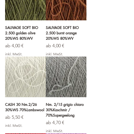
SAUVAGE SOFT BIO
SAUVAGE SOFT BIO
2.500 golden olive
2.500 burnt orange
20%WS 80%WV
20%WS 80%WV
Sale-Preis
Sale-Preis
ab
4,00 €
ab
4,00 €
inkl. MwSt.
inkl. MwSt.
CASH 30 Nm.2/26
Nm. 2/15 grigio chiaro
30%WS 70%Lambswool
30%Kaschmir /
70%Supergeelong
Sale-Preis
ab
5,50 €
Sale-Preis
ab
4,70 €
inkl. MwSt.
inkl. MwSt.