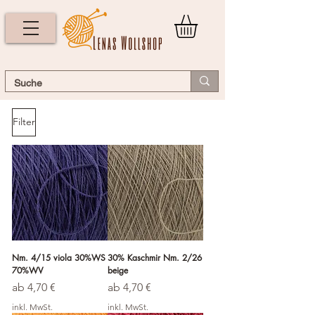
Filter
Nm. 4/15 viola 30%WS
30% Kaschmir Nm. 2/26
70%WV
beige
Sale-Preis
Sale-Preis
ab
4,70 €
ab
4,70 €
inkl. MwSt.
inkl. MwSt.