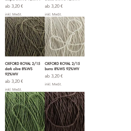
Sale-Preis
Sale-Preis
ab
3,20 €
ab
3,20 €
inkl. MwSt.
inkl. MwSt.
OXFORD ROYAL 2/15
OXFORD ROYAL 2/15
dark olive 8%WS
burro 8%WS 92%WV
92%WV
Sale-Preis
ab
3,20 €
Sale-Preis
ab
3,20 €
inkl. MwSt.
inkl. MwSt.