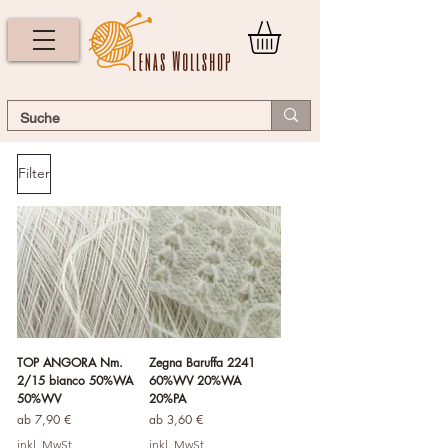
Filter
TOP ANGORA Nm.
Zegna Baruffa 2241
2/15 bianco 50%WA
60%WV 20%WA
50%WV
20%PA
Sale-Preis
Sale-Preis
ab
7,90 €
ab
3,60 €
inkl. MwSt.
inkl. MwSt.