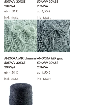
50%WV 30%SE
50%WV 30%SE
20%WA
20%WA
Sale-Preis
Sale-Preis
ab
4,50 €
ab
4,50 €
inkl. MwSt.
inkl. MwSt.
ANGORA MIX blassmint
ANGORA MIX grau
50%WV 30%SE
50%WV 30%SE
20%WA
20%WA
Sale-Preis
Sale-Preis
ab
4,50 €
ab
4,50 €
inkl. MwSt.
inkl. MwSt.