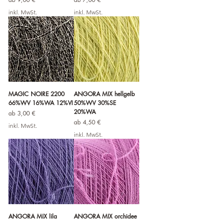
inkl. MwSt.
inkl. MwSt.
MAGIC NOIRE 2200
ANGORA MIX hellgelb
66%WV 16%WA 12%VI
50%WV 30%SE
20%WA
Sale-Preis
ab
3,00 €
Sale-Preis
ab
4,50 €
inkl. MwSt.
inkl. MwSt.
ANGORA MIX lila
ANGORA MIX orchidee