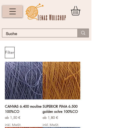
Filter
CANVAS 6.400 mouline
SUPERIOR PIMA 6.500
100%CO
golden ochre 100%CO
Sale-Preis
Sale-Preis
ab
1,50 €
ab
1,80 €
inkl. MwSt.
inkl. MwSt.