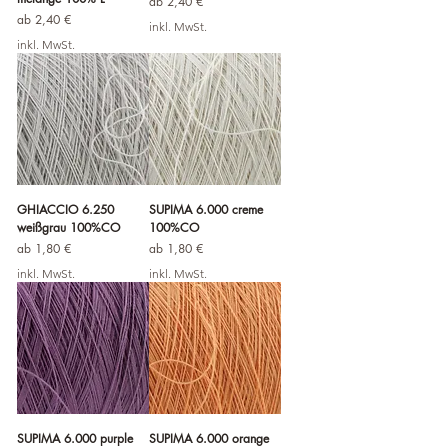
Sale-Preis
ab
2,40 €
Sale-Preis
ab
2,40 €
inkl. MwSt.
inkl. MwSt.
GHIACCIO 6.250
SUPIMA 6.000 creme
weißgrau 100%CO
100%CO
Sale-Preis
Sale-Preis
ab
1,80 €
ab
1,80 €
inkl. MwSt.
inkl. MwSt.
SUPIMA 6.000 purple
SUPIMA 6.000 orange