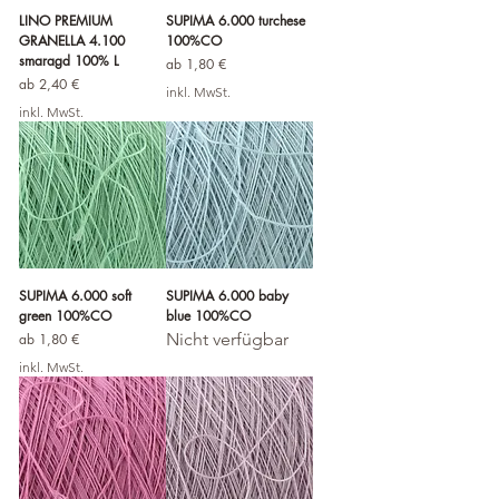
LINO PREMIUM
SUPIMA 6.000 turchese
GRANELLA 4.100
100%CO
smaragd 100% L
Sale-Preis
ab
1,80 €
Sale-Preis
ab
2,40 €
inkl. MwSt.
inkl. MwSt.
SUPIMA 6.000 soft
SUPIMA 6.000 baby
green 100%CO
blue 100%CO
Sale-Preis
Nicht verfügbar
ab
1,80 €
inkl. MwSt.