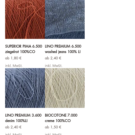
SUPERIOR PIMA 6.500
LINO PREMIUM 6.500
ziegelrot 100%CO
washed jeans 100% LI
Sale-Preis
Sale-Preis
ab
1,80 €
ab
2,40 €
inkl. MwSt.
inkl. MwSt.
LINO PREMIUM 3.600
BIOCOTONE 7.000
denim 100%LI
creme 100%CO
Sale-Preis
Sale-Preis
ab
2,40 €
ab
1,50 €
inkl. MwSt.
inkl. MwSt.