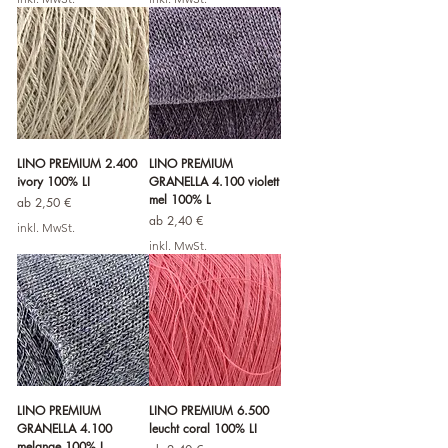
LINO PREMIUM 2.400
LINO PREMIUM
ivory 100% LI
GRANELLA 4.100 violett
mel 100% L
Sale-Preis
ab
2,50 €
Sale-Preis
ab
2,40 €
inkl. MwSt.
inkl. MwSt.
LINO PREMIUM
LINO PREMIUM 6.500
GRANELLA 4.100
leucht coral 100% LI
melange 100% L