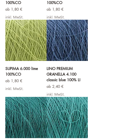
100%CO
100%CO
Sale-Preis
Sale-Preis
ab
1,80 €
ab
1,80 €
inkl. MwSt.
inkl. MwSt.
SUPIMA 6.000 lime
LINO PREMIUM
100%CO
GRANELLA 4.100
classic blue 100% LI
Sale-Preis
ab
1,80 €
Sale-Preis
ab
2,40 €
inkl. MwSt.
inkl. MwSt.