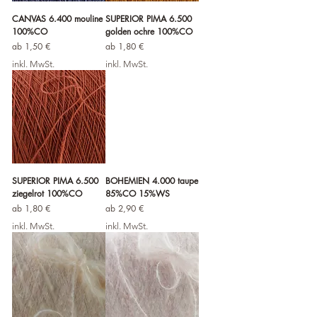
CANVAS 6.400 mouline
SUPERIOR PIMA 6.500
100%CO
golden ochre 100%CO
Sale-Preis
Sale-Preis
ab
1,50 €
ab
1,80 €
inkl. MwSt.
inkl. MwSt.
SUPERIOR PIMA 6.500
BOHEMIEN 4.000 taupe
ziegelrot 100%CO
85%CO 15%WS
Sale-Preis
Sale-Preis
ab
1,80 €
ab
2,90 €
inkl. MwSt.
inkl. MwSt.