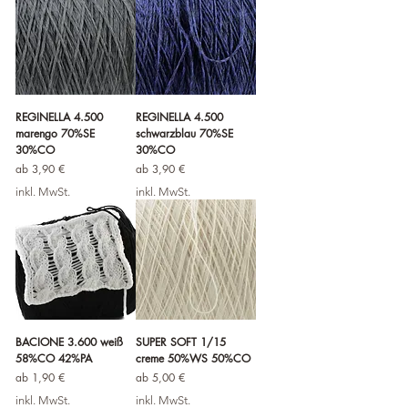
REGINELLA 4.500
REGINELLA 4.500
marengo 70%SE
schwarzblau 70%SE
30%CO
30%CO
Sale-Preis
Sale-Preis
ab
3,90 €
ab
3,90 €
inkl. MwSt.
inkl. MwSt.
BACIONE 3.600 weiß
SUPER SOFT 1/15
58%CO 42%PA
creme 50%WS 50%CO
Sale-Preis
Sale-Preis
ab
1,90 €
ab
5,00 €
inkl. MwSt.
inkl. MwSt.