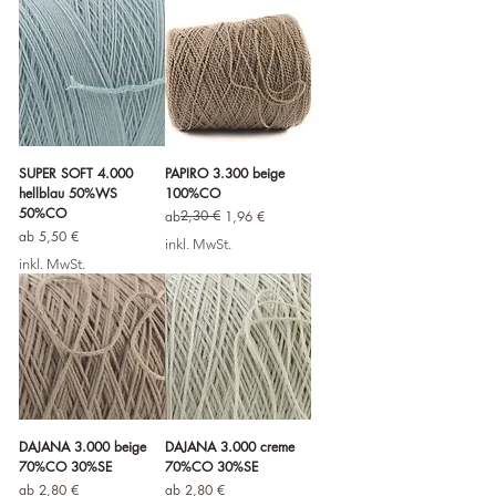
SUPER SOFT 4.000
PAPIRO 3.300 beige
hellblau 50%WS
100%CO
50%CO
Standardpreis
Sale-Preis
2,30 €
ab
1,96 €
Sale-Preis
ab
5,50 €
inkl. MwSt.
inkl. MwSt.
DAJANA 3.000 beige
DAJANA 3.000 creme
70%CO 30%SE
70%CO 30%SE
Sale-Preis
Sale-Preis
ab
2,80 €
ab
2,80 €