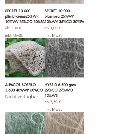
SECRET 10.000
SECRET 10.000
pfirsichcreme25%WP
blassrosa 25%WP
10%WV 35%CO 30%PA
10%WV 35%CO 30%PA
Sale-Preis
Sale-Preis
ab
3,00 €
ab
3,00 €
inkl. MwSt.
inkl. MwSt.
ALPACOT SOFFILO
HYBRID 6.500 grau
3.600 40%WP 60%CO
29%CO 27%WO
12%WS
Nicht verfügbar
Sale-Preis
ab
2,50 €
inkl. MwSt.