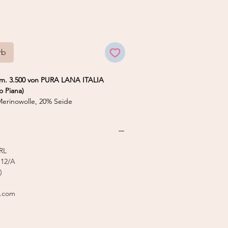
rb
. 3.500 von PURA LANA ITALIA
o Piana)
rinowolle, 20% Seide
/ 50 g
4,0 mm
stricker 5
RL
12/A
)
l.com