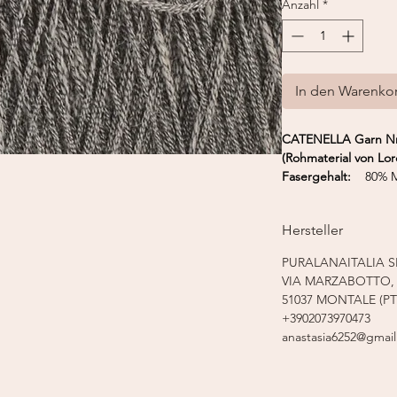
Anzahl
*
In den Warenko
CATENELLA Garn Nm
(Rohmaterial von Lor
Fasergehalt:
80% Me
Lauflänge:
175 m 
Nadelstärke:
3,0 - 
Hersteller
Strickmaschine:
Fein
PURALANAITALIA S
VIA MARZABOTTO, 
51037 MONTALE (PT
+3902073970473
anastasia6252@gmai