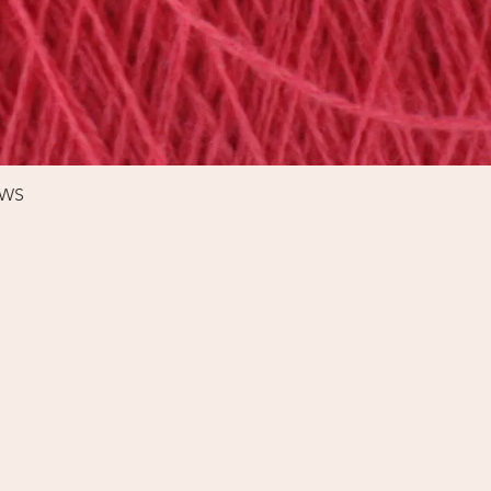
Schnellansicht
%WS