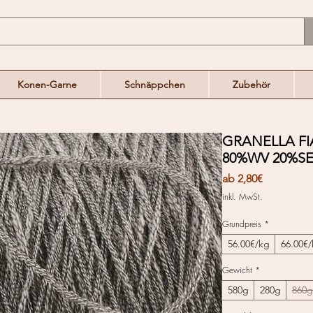
Konen-Garne
Schnäppchen
Zubehör
GRANELLA FI
80%WV 20%S
Sale-
ab
2,80€
Preis
inkl. MwSt.
Grundpreis
*
56.00€/kg
66.00€
Gewicht
*
580g
280g
860g