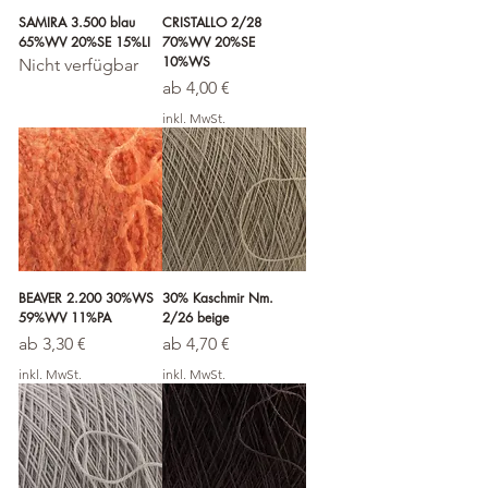
SAMIRA 3.500 blau
CRISTALLO 2/28
65%WV 20%SE 15%LI
70%WV 20%SE
10%WS
Nicht verfügbar
Sale-Preis
ab
4,00 €
inkl. MwSt.
BEAVER 2.200 30%WS
30% Kaschmir Nm.
59%WV 11%PA
2/26 beige
Sale-Preis
Sale-Preis
ab
3,30 €
ab
4,70 €
inkl. MwSt.
inkl. MwSt.