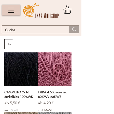
Filter
CAMMELLO 2/16
FRIDA 4.500 rose red
dunkelblau 100%WK
80%WV 20%WS
Sale-Preis
Sale-Preis
ab
5,50 €
ab
4,20 €
inkl. MwSt.
inkl. MwSt.