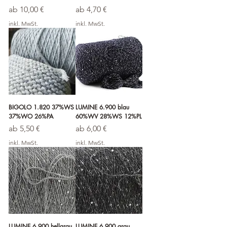
Sale-Preis
Sale-Preis
ab
10,00 €
ab
4,70 €
inkl. MwSt.
inkl. MwSt.
BIGOLO 1.820 37%WS
LUMINE 6.900 blau
37%WO 26%PA
60%WV 28%WS 12%PL
Sale-Preis
Sale-Preis
ab
5,50 €
ab
6,00 €
inkl. MwSt.
inkl. MwSt.
LUMINE 6.900 hellgrau
LUMINE 6.900 grau