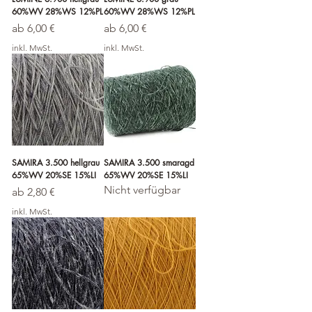
60%WV 28%WS 12%PL
60%WV 28%WS 12%PL
Sale-Preis
Sale-Preis
ab
6,00 €
ab
6,00 €
inkl. MwSt.
inkl. MwSt.
SAMIRA 3.500 hellgrau
SAMIRA 3.500 smaragd
65%WV 20%SE 15%LI
65%WV 20%SE 15%LI
Nicht verfügbar
Sale-Preis
ab
2,80 €
inkl. MwSt.