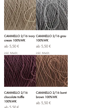
CAMMELLO 2/16 ivory
CAMMELLO 2/16 grau
cream 100%WK
100%WK
Sale-Preis
Sale-Preis
ab
5,50 €
ab
5,50 €
inkl. MwSt.
inkl. MwSt.
CAMMELLO 2/16
CAMMELLO 2/16 burnt
chocolate truffle
brown 100%WK
100%WK
Sale-Preis
ab
5,50 €
Sale-Preis
ab
5,50 €