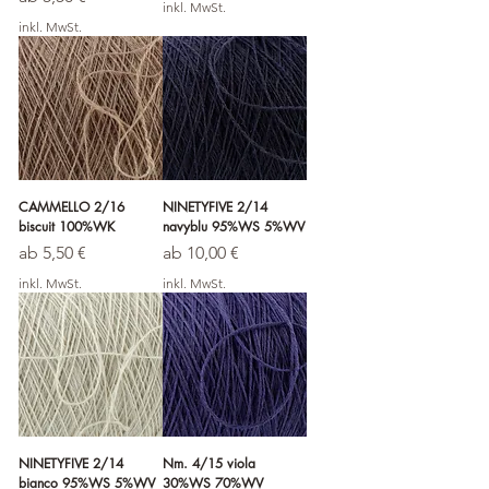
inkl. MwSt.
inkl. MwSt.
CAMMELLO 2/16
NINETYFIVE 2/14
biscuit 100%WK
navyblu 95%WS 5%WV
Sale-Preis
Sale-Preis
ab
5,50 €
ab
10,00 €
inkl. MwSt.
inkl. MwSt.
NINETYFIVE 2/14
Nm. 4/15 viola
bianco 95%WS 5%WV
30%WS 70%WV