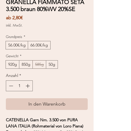
GRANELLA FIAMMATO SETA
3.500 braun 80%WV 20%SE
Sale-
ab
2,80€
Preis
inkl. MwSt.
Grundpreis
*
56.00€/kg
66.00€/kg
Gewicht
*
920g
850g
585g
50g
Anzahl
*
In den Warenkorb
CATENELLA Garn Nm. 3.500 von PURA
LANA ITALIA (Rohmaterial von Loro Piana)