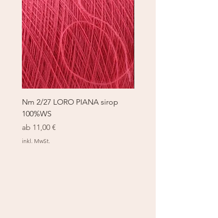
Nm 2/27 LORO PIANA sirop
Nm 2/27 LORO PIANA 
100%WS
100%WS
Sale-Preis
Sale-Preis
ab
11,00 €
ab
11,00 €
inkl. MwSt.
inkl. MwSt.