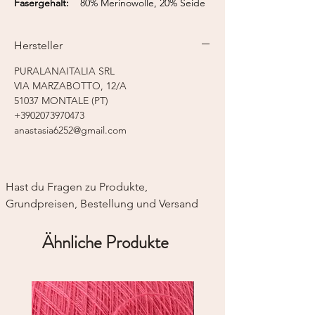
Fasergehalt:
80% Merinowolle, 20% Seide
Lauflänge:
175 m / 50 g
Nadelstärke:
3,0 - 4,0 mm
Hersteller
Strickmaschine:
Feinstricker 5
PURALANAITALIA SRL
VIA MARZABOTTO, 12/A
51037 MONTALE (PT)
+3902073970473
anastasia6252@gmail.com
Hast du Fragen zu Produkte, 
Grundpreisen, Bestellung und Versand
Ähnliche Produkte