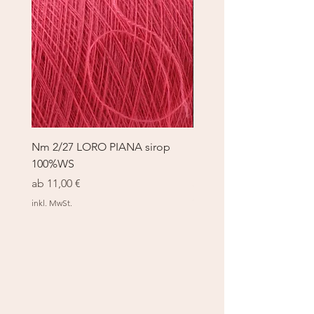
Nm 2/27 LORO PIANA sirop
Nm 2/27 LORO PIANA 
100%WS
100%WS
Sale-Preis
Sale-Preis
ab
11,00 €
ab
11,00 €
inkl. MwSt.
inkl. MwSt.