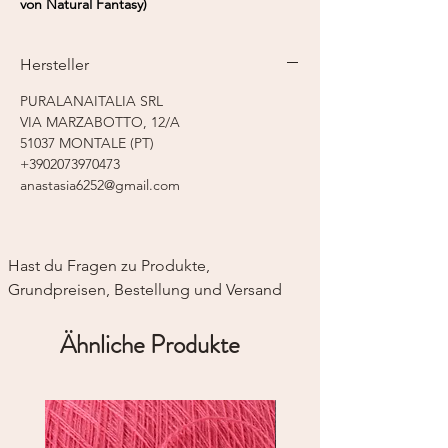
von Natural Fantasy)
Fasergehalt:
50% Kaschmir, 50%
Baumwolle
Hersteller
Lauflänge:
750 m / 50 g
Nadelstärke:
2-fädig - 2,5 - 3,0 mm
PURALANAITALIA SRL
Strickmaschine:
Feinstricker 12
VIA MARZABOTTO, 12/A
51037 MONTALE (PT)
+3902073970473
anastasia6252@gmail.com
Hast du Fragen zu Produkte, 
Grundpreisen, Bestellung und Versand
Ähnliche Produkte