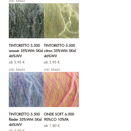
inkl. MwSt.
TINTORETTO 5.500
TINTORETTO 5.500
wasser 35%WM SKid
citron 35%WM SKid
46%WV
46%WV
Sale-Preis
Sale-Preis
ab
3,95 €
ab
3,95 €
inkl. MwSt.
inkl. MwSt.
TINTORETTO 5.500
ONDE SOFT 6.000
flieder 35%WM SKid
90%CO 10%PA
46%WV
Sale-Preis
ab
1,80 €
Sale-Preis
ab
3,95 €