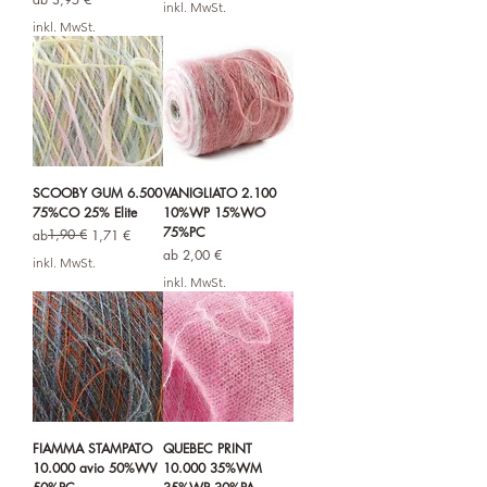
inkl. MwSt.
inkl. MwSt.
SCOOBY GUM 6.500
VANIGLIATO 2.100
75%CO 25% Elite
10%WP 15%WO
75%PC
Standardpreis
Sale-Preis
1,90 €
ab
1,71 €
Sale-Preis
ab
2,00 €
inkl. MwSt.
inkl. MwSt.
FIAMMA STAMPATO
QUEBEC PRINT
10.000 avio 50%WV
10.000 35%WM