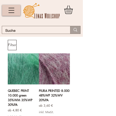
Filter
QUEBEC PRINT
PIURA PRINTED 8.000
10.000 green
48%WP 32%WV
35%WM 35%WP
20%PA
30%PA
Sale-Preis
ab
3,60 €
Sale-Preis
ab
4,80 €
inkl. MwSt.