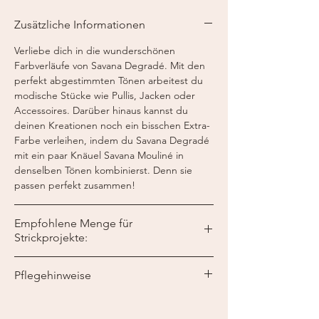
Lauflänge:
270 m / 150 g
Zusätzliche Informationen
Nadelstärke:
5,5 - 6 mm
Häkelnadel:
6 - 7 mm
Verliebe dich in die wunderschönen
Farbverläufe von Savana Degradé. Mit den
perfekt abgestimmten Tönen arbeitest du
modische Stücke wie Pullis, Jacken oder
Accessoires. Darüber hinaus kannst du
deinen Kreationen noch ein bisschen Extra-
Farbe verleihen, indem du Savana Degradé
mit ein paar Knäuel Savana Mouliné in
denselben Tönen kombinierst. Denn sie
passen perfekt zusammen!
Empfohlene Menge für
Strickprojekte:
Für einen langärmeligen Damenpulli der
Pflegehinweise
Größe 40 werden 3 Knäuel benötigt.
Maschenprobe: 10x10 cm = 14 M. x 19 R.
Maschinenwaschbar bis 30°C im
Wollprogramm.