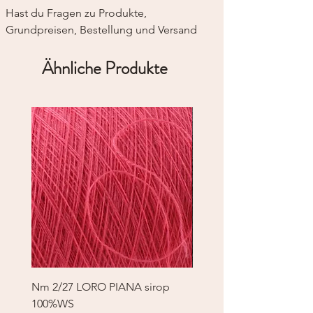
Nicht bleichen.
Hast du Fragen zu Produkte, 
Nicht für den Trockner geeignet.
Grundpreisen, Bestellung und Versand
Liegend trocknen.
Reinigung mit allen Lösungsmitteln erlaubt.
Ähnliche Produkte
Nm 2/27 LORO PIANA sirop
Nm 2/27 LORO PIANA 
100%WS
100%WS