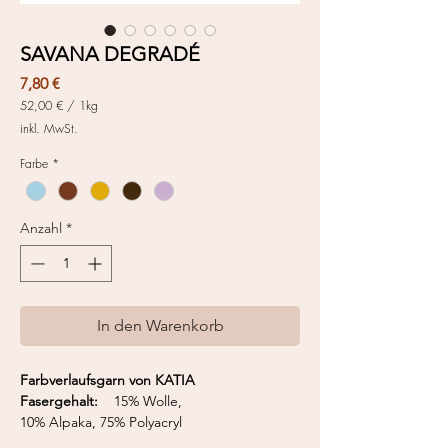
SAVANA DEGRADÉ
Preis
7,80 €
52,00 €
/
1kg
52,00 €
inkl. MwSt.
pro
1
Farbe
*
Kilogramm
Anzahl
*
In den Warenkorb
Farbverlaufsgarn von KATIA
Fasergehalt:
15% Wolle,
10% Alpaka, 75% Polyacryl
Knäuelgröße:
150 g