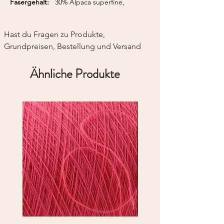
Fasergehalt:
30% Alpaca superfine,
70% Organic Wolle
Lauflänge:
75 m / 50 g
Nadelstärke:
5,0 - 6,5 mm
Hast du Fragen zu Produkte, 
Grundpreisen, Bestellung und Versand
Ähnliche Produkte