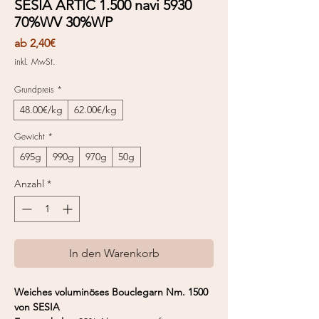
SESIA ARTIC 1.500 navi 5930
70%WV 30%WP
Sale-
ab
2,40€
Preis
inkl. MwSt.
Grundpreis
*
48.00€/kg
62.00€/kg
Gewicht
*
695g
990g
970g
50g
Anzahl
*
In den Warenkorb
Weiches voluminöses Bouclegarn Nm. 1500
von SESIA