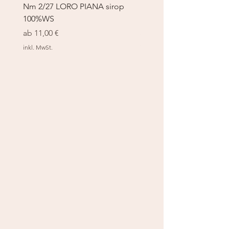
Nm 2/27 LORO PIANA sirop
Nm 2/27 LORO PIANA 
100%WS
100%WS
Sale-Preis
Sale-Preis
ab
11,00 €
ab
11,00 €
inkl. MwSt.
inkl. MwSt.