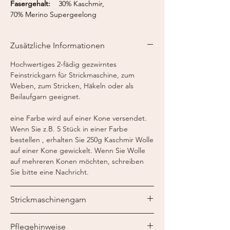
Fasergehalt:
30% Kaschmir,
70% Merino Supergeelong
Lauflänge:
375 m / 50 g
Nadelstärke:
2,0 - 3,0 mm
Zusätzliche Informationen
Häkelnadel:
3 mm
Strickmaschine:
Feinstricker 7-8
Hochwertiges 2-fädig gezwirntes
Feinstrickgarn für Strickmaschine, zum
Weben, zum Stricken, Häkeln oder als
Beilaufgarn geeignet.
eine Farbe wird auf einer Kone versendet.
Wenn Sie z.B. 5 Stück in einer Farbe
bestellen , erhalten Sie 250g Kaschmir Wolle
auf einer Kone gewickelt. Wenn Sie Wolle
auf mehreren Konen möchten, schreiben
Sie bitte eine Nachricht.
Strickmaschinengarn
Ein Strickmaschinengarn ist speziell für die
Pflegehinweise
Verarbeitung auf der Strickmaschine