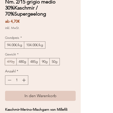
Nm. 2/15 grigio medio
30%Kaschmir /
70%Supergeelong
Sale-
ab
4,70€
Preis
inkl. MwSt.
Grundpreis
*
94.00€/kg
104.00€/kg
Gewicht
*
470g
480g
485g
90g
50g
Anzahl
*
In den Warenkorb
Kaschmir-Merino-Mischgarn von Millefili