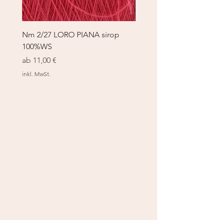
Nm 2/27 LORO PIANA sirop
Nm 2/27 LORO PIANA 
100%WS
100%WS
Sale-Preis
Sale-Preis
ab
11,00 €
ab
11,00 €
inkl. MwSt.
inkl. MwSt.