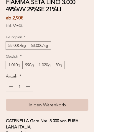
FIAMMA SETA LINO 3.000
49%WV 29%SE 21%LI
Sale-
ab
2,90€
Preis
inkl. MwSt.
Grundpreis
*
58.00€/kg
68.00€/kg
Gewicht
*
1.010g
990g
1.020g
50g
Anzahl
*
In den Warenkorb
CATENELLA Garn Nm. 3.000 von PURA
LANA ITALIA