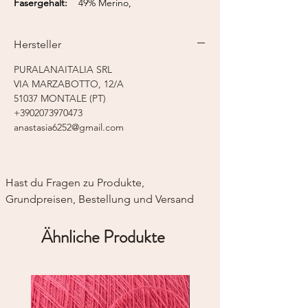
Fasergehalt:
49% Merino,
29% Seide, 21% Leinen
Lauflänge:
150 m / 50 g
Hersteller
Nadelstärke:
3,5 - 4,5 mm
Strickmaschine:
Feinstricker 5
PURALANAITALIA SRL
VIA MARZABOTTO, 12/A
51037 MONTALE (PT)
+3902073970473
anastasia6252@gmail.com
Hast du Fragen zu Produkte, 
Grundpreisen, Bestellung und Versand
Ähnliche Produkte