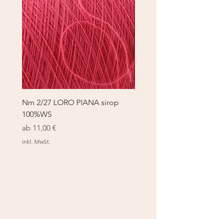
Nm 2/27 LORO PIANA sirop
Nm 2/27 LORO PIANA 
100%WS
100%WS
Sale-Preis
Sale-Preis
ab
11,00 €
ab
11,00 €
inkl. MwSt.
inkl. MwSt.