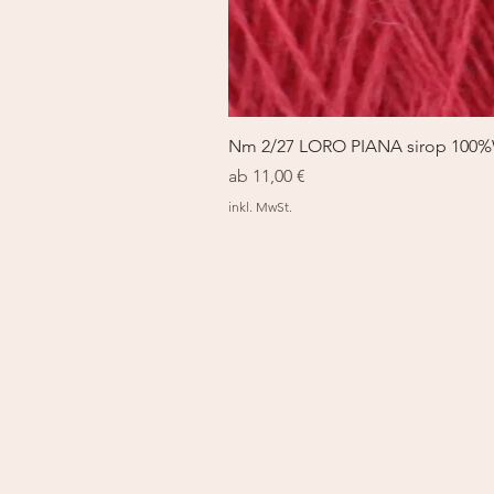
Nm 2/27 LORO PIANA sirop 100
Sale-Preis
ab
11,00 €
inkl. MwSt.