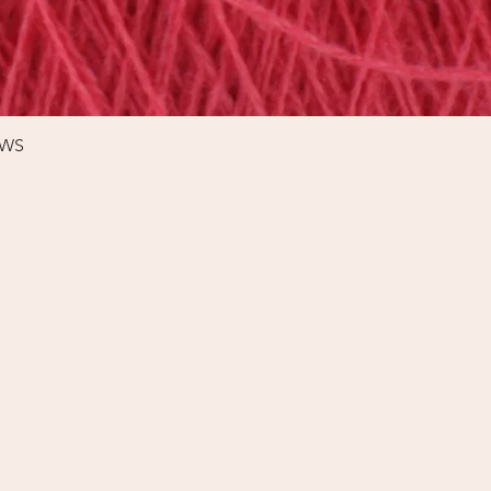
Schnellansicht
%WS