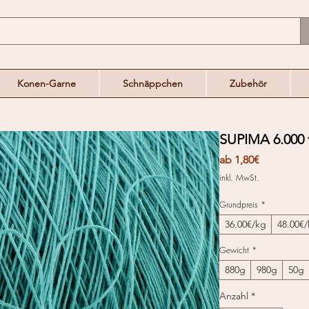
Konen-Garne
Schnäppchen
Zubehör
SUPIMA 6.000
Sale-
ab
1,80€
Preis
inkl. MwSt.
Grundpreis
*
36.00€/kg
48.00€
Gewicht
*
880g
980g
50g
Anzahl
*