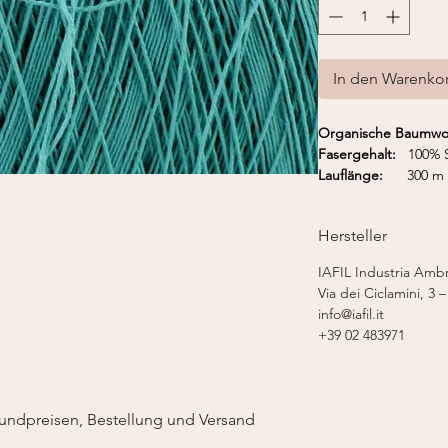
In den Warenko
Organische Baumwol
Fasergehalt:
100% S
Lauflänge:
300 m 
Strickmaschine:
Fei
Nadelstärke:
2-2,
Hersteller
IAFIL Industria Ambro
Via dei Ciclamini, 3 –
info@iafil.it
+39 02 483971
undpreisen, Bestellung und Versand