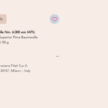
rb
le Nm. 6.000 von IAFIL
uperior Pima Baumwolle
/ 50 g
nstricker 7
5 mm
siana Filati S.p.A.
 20147, Milano – Italy