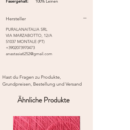
Fasergehalt:
100% Leinen
Lauflänge:
ca. 182 m / 50 g
Nadelstärke:
3,0 mm
Hersteller
PURALANAITALIA SRL
VIA MARZABOTTO, 12/A
51037 MONTALE (PT)
+3902073970473
anastasia6252@gmail.com
Hast du Fragen zu Produkte, 
Grundpreisen, Bestellung und Versand
Ähnliche Produkte