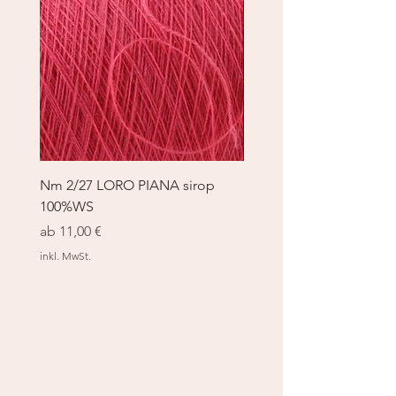
Nm 2/27 LORO PIANA sirop
Nm 2/27 LORO PIANA 
100%WS
100%WS
Sale-Preis
Sale-Preis
ab
11,00 €
ab
11,00 €
inkl. MwSt.
inkl. MwSt.