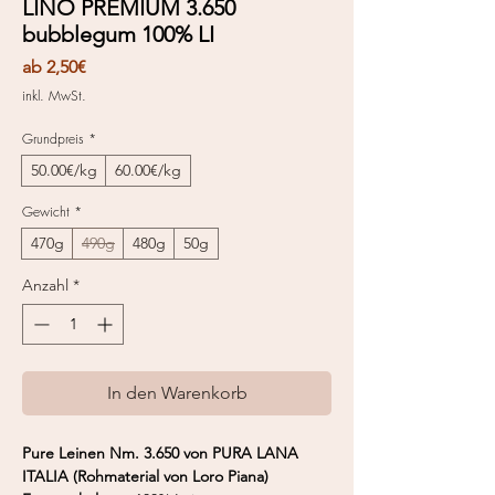
LINO PREMIUM 3.650
bubblegum 100% LI
Sale-
ab
2,50€
Preis
inkl. MwSt.
Grundpreis
*
50.00€/kg
60.00€/kg
Gewicht
*
470g
490g
480g
50g
Anzahl
*
In den Warenkorb
Pure Leinen Nm. 3.650 von PURA LANA
ITALIA (Rohmaterial von Loro Piana)