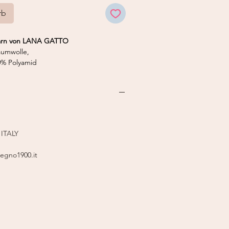
rb
garn von LANA GATTO
umwolle,
10% Polyamid
 50 g
mm
0cm): 18M x 22R
 ITALY
legno1900.it