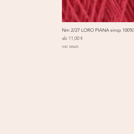
Nm 2/27 LORO PIANA sirop 100
Sale-Preis
ab
11,00 €
inkl. MwSt.