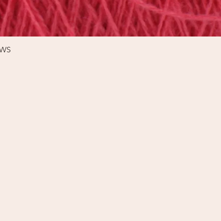
Schnellansicht
%WS