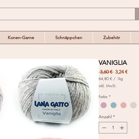
Konen-Garne
Schnäppchen
Zubehör
VANIGLIA
Standardpr
Sale-
 3,60 € 
3,24 €
Preis
64,80 €
/
1kg
64,80 €
inkl. MwSt.
pro
1
Farbe
*
Kilogramm
Anzahl
*