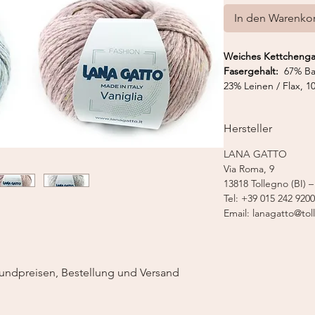
In den Warenko
Weiches Kettchen
Fasergehalt:
67% Ba
23% Leinen / Flax, 
Gewicht:
50 g
Lauflänge:
125 m /
Hersteller
Nadelstärke:
5,0 
Maschenprobe
(10x1
LANA GATTO
Via Roma, 9
13818 Tollegno (BI) –
Tel: +39 015 242 9200
Email: lanagatto@tol
undpreisen, Bestellung und Versand