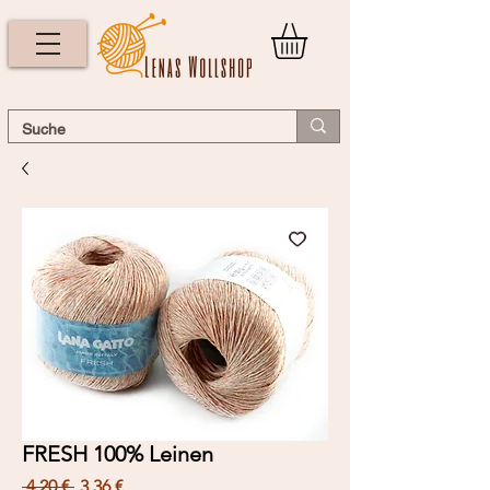
FRESH 100% Leinen
Standardpreis
Sale-
 4,20 € 
3,36 €