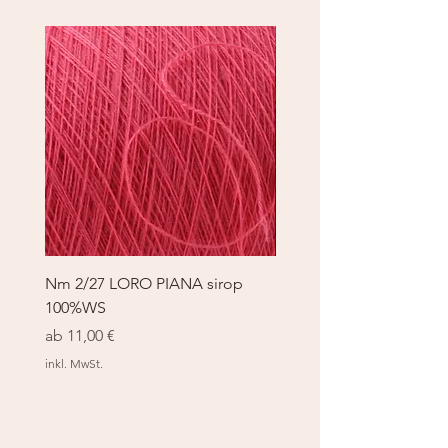
Nm 2/27 LORO PIANA sirop
Nm 2/27 LORO PIANA 
100%WS
100%WS
Sale-Preis
Sale-Preis
ab
11,00 €
ab
11,00 €
inkl. MwSt.
inkl. MwSt.