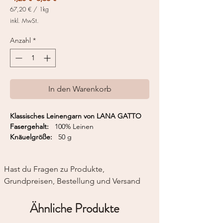
Preis
67,20 €
/
1kg
67,20 €
inkl. MwSt.
pro
1
Kilogramm
Anzahl
*
In den Warenkorb
Klassisches Leinengarn von LANA GATTO
Fasergehalt:
100% Leinen
Knäuelgröße:
50 g
Lauflänge:
163 m / 50 g
Nadelstärke:
3,0 mm
Maschenprobe
(10x10cm): 26M x 36R
Hast du Fragen zu Produkte, 
Grundpreisen, Bestellung und Versand
Ähnliche Produkte