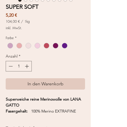
SUPER SOFT
Preis
5,20 €
104,00 €
/
1kg
104,00 €
inkl. MwSt.
pro
1
Farbe
*
Kilogramm
Anzahl
*
In den Warenkorb
Superweiche reine Merinowolle von LANA
GATTO
Fasergehalt:
100% Merino EXTRAFINE
Nadelstärke:
4,5-5 mm
Gewicht:
50 g