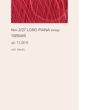
Nm 2/27 LORO PIANA sirop
Nm 2/27 LORO PIANA 
100%WS
100%WS
Sale-Preis
Sale-Preis
ab
11,00 €
ab
11,00 €
inkl. MwSt.
inkl. MwSt.