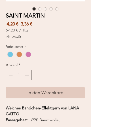
SAINT MARTIN
Standardpreis
Sale-
 4,20 € 
3,36 €
Preis
67,20 €
/
1kg
67,20 €
inkl. MwSt.
pro
1
Farbnummer
*
Kilogramm
Anzahl
*
In den Warenkorb
Weiches Bändchen-Effektgarn von LANA
GATTO
Fasergehalt:
65% Baumwolle,
22% Polyamid, 13% Polyester