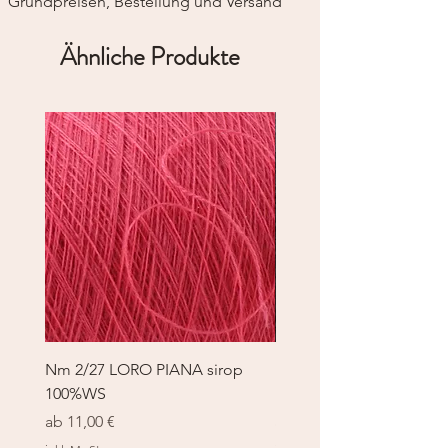
Grundpreisen, Bestellung und Versand
Ähnliche Produkte
Nm 2/27 LORO PIANA sirop
Nm 2/27 LORO PIANA 
100%WS
100%WS
Sale-Preis
Sale-Preis
ab
11,00 €
ab
11,00 €