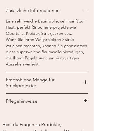
Nadelstärke:
5 mm
Zusätzliche Informationen
Gewicht:
50 g
Lauflänge:
125 m / 50 g
Eine sehr weiche Baumwolle, sehr sanft zur
Haut, perfekt für Sommerprojekte wie
Oberteile, Kleider, Strickjacken usw.
Wenn Sie Ihren Wollprojekten Stärke
verleihen möchten, können Sie ganz einfach
diese superweiche Baumwolle hinzufügen,
die Ihrem Projekt auch ein einzigartiges
Aussehen verleiht.
Empfohlene Menge für
Strickprojekte:
Maschenweite: 10 x 10 cm = 19 M x 25
Pflegehinweise
Reihen
Handwäsche
Nicht trocknergeeignet
Bügeln möglich auf Stufe 1
Hast du Fragen zu Produkte, 