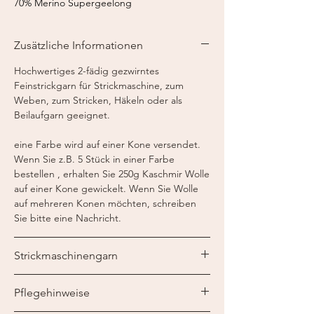
70% Merino Supergeelong
Lauflänge:
375 m / 50 g
Nadelstärke:
2,0 - 3,0 mm
Zusätzliche Informationen
Häkelnadel:
3 mm
Strickmaschine:
Feinstricker 7-8
Hochwertiges 2-fädig gezwirntes
Feinstrickgarn für Strickmaschine, zum
Weben, zum Stricken, Häkeln oder als
Beilaufgarn geeignet.
eine Farbe wird auf einer Kone versendet.
Wenn Sie z.B. 5 Stück in einer Farbe
bestellen , erhalten Sie 250g Kaschmir Wolle
auf einer Kone gewickelt. Wenn Sie Wolle
auf mehreren Konen möchten, schreiben
Sie bitte eine Nachricht.
Strickmaschinengarn
Ein Strickmaschinengarn ist speziell für die
Pflegehinweise
Verarbeitung auf der Strickmaschine
vorbehandelt, sprich "paraffiniert". So wird