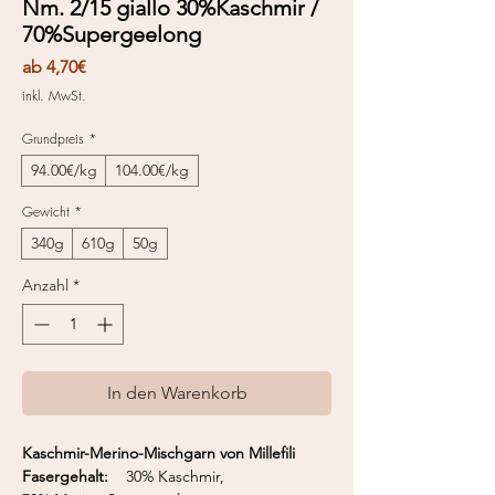
Nm. 2/15 giallo 30%Kaschmir /
70%Supergeelong
Sale-
ab
4,70€
Preis
inkl. MwSt.
Grundpreis
*
94.00€/kg
104.00€/kg
Gewicht
*
340g
610g
50g
Anzahl
*
In den Warenkorb
Kaschmir-Merino-Mischgarn von Millefili
Fasergehalt:
30% Kaschmir,