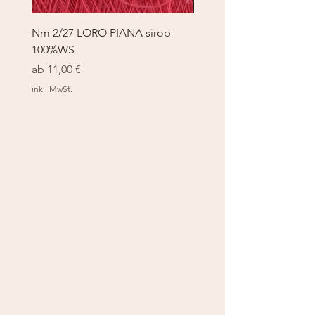
Nm 2/27 LORO PIANA sirop
Nm 2/27 LORO PIANA 
100%WS
100%WS
Sale-Preis
Sale-Preis
ab
11,00 €
ab
11,00 €
inkl. MwSt.
inkl. MwSt.