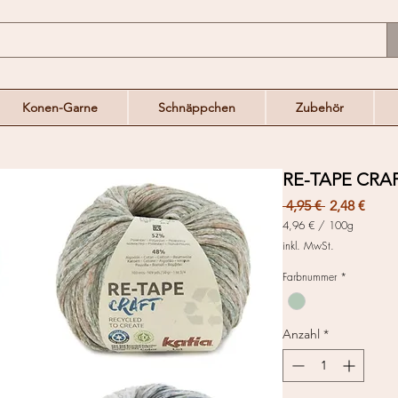
Konen-Garne
Schnäppchen
Zubehör
RE-TAPE CRAF
Standardpr
Sale-
 4,95 € 
2,48 €
Preis
4,96 €
/
100g
4,96 €
inkl. MwSt.
pro
100
Farbnummer
*
Gramm
Anzahl
*