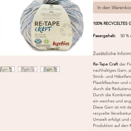
In den Warenko
100% RECYCELTES 
Fasergehalt:
50 % r
50 % recyceltes Polye
Nadelstärke:
5,5-
Zusätzliche Infor
Häkelnadel:
5,5 m
Gewicht:
50 g
Re-Tape Craft
der F
Lauflänge:
100 m /
nachhaltiges Garn, 
Strick- und Häkelfans
Plastikflaschen und 
durch die Reduzieru
Durch die Kombinati
ein weiches und a
Diese Garn ist mit de
recycelte Verarbeitu
Umwelt erfolgt und 
Produktion auf den 