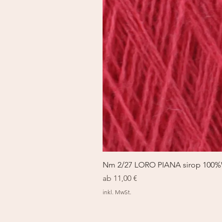
Nm 2/27 LORO PIANA sirop 100
Sale-Preis
ab
11,00 €
inkl. MwSt.