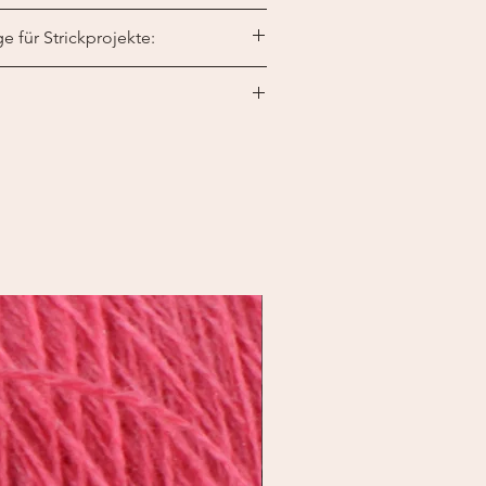
für Strickprojekte:
igen Damenpulli der Größe 40 werden
 10 cm = 17 Maschen x 23 Reihen.
is 30°C, nur kurz schleudern.
net.