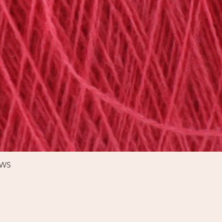
Schnellansicht
%WS