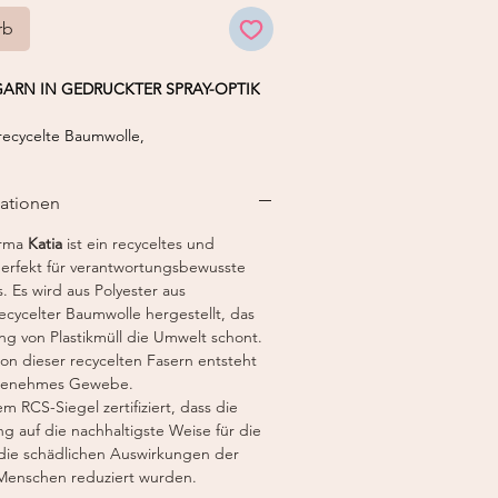
rb
GARN IN GEDRUCKTER SPRAY-OPTIK
ecycelte Baumwolle,
ster aus Plastikflaschen
6 mm
mationen
m
irma
Katia
ist ein recyceltes und
 50 g
perfekt für verantwortungsbewusste
. Es wird aus Polyester aus
recycelter Baumwolle hergestellt, das
ng von Plastikmüll die Umwelt schont.
on dieser recycelten Fasern entsteht
ngenehmes Gewebe.
m RCS-Siegel zertifiziert, dass die
ng auf die nachhaltigste Weise für die
die schädlichen Auswirkungen der
Menschen reduziert wurden.