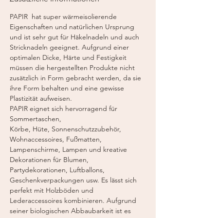
/
PAPIR hat super wärmeisolierende
Empfohlen:
Nadeln 4 - 4,5 mm; Häkelnadel
Eigenschaften und natürlichen Ursprung
3-4 mm
und ist sehr gut für Häkelnadeln und auch
Stricknadeln geeignet. Aufgrund einer
optimalen Dicke, Härte und Festigkeit
müssen die hergestellten Produkte nicht
zusätzlich in Form gebracht werden, da sie
ihre Form behalten und eine gewisse
Plastizität aufweisen.
PAPIR eignet sich hervorragend für
Sommertaschen,
Körbe, Hüte, Sonnenschutzzubehör,
Wohnaccessoires, Fußmatten,
Lampenschirme, Lampen und kreative
Dekorationen für Blumen,
Partydekorationen, Luftballons,
Geschenkverpackungen usw. Es lässt sich
perfekt mit Holzböden und
Lederaccessoires kombinieren. Aufgrund
seiner biologischen Abbaubarkeit ist es