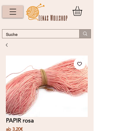
PAPIR rosa
Sale-
ab
3,20€