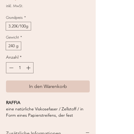
Preis
inkl. MwSt.
Grundpreis
*
3.20€/100g
Gewicht
*
240 g
Anzahl
*
In den Warenkorb
RAFFIA
eine natürliche Viskosefaser / Zellstoff / in
Form eines Papierstreifens, der fest
verdreht ist, um Festigkeit und mäßige
Härte zu erzielen.
Zusätzliche Informationen
Mischung:
100% Cellulose, Viskose / Zellstoff