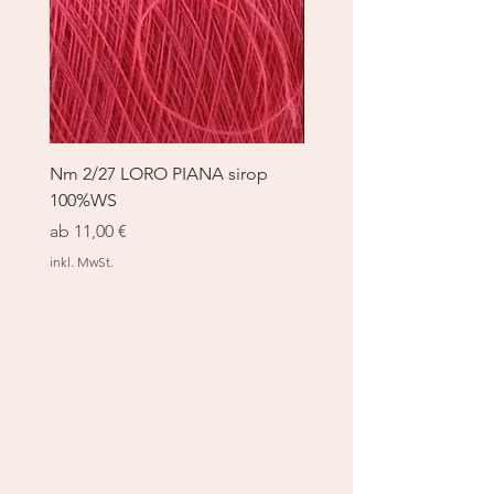
Nm 2/27 LORO PIANA sirop
Nm 2/27 LORO PIANA 
100%WS
100%WS
Sale-Preis
Sale-Preis
ab
11,00 €
ab
11,00 €
inkl. MwSt.
inkl. MwSt.