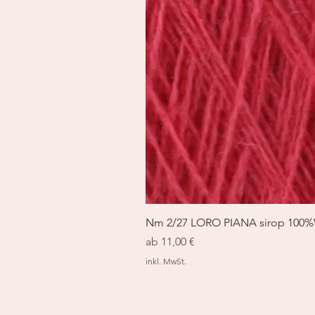
Nm 2/27 LORO PIANA sirop 100
Sale-Preis
ab
11,00 €
inkl. MwSt.