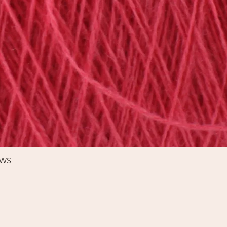
Schnellansicht
%WS