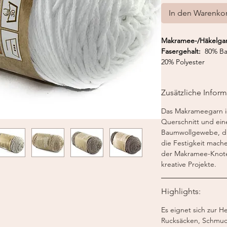
In den Warenko
Makramee-/Häkelgarn
Fasergehalt:
80% Ba
20% Polyester
Häkelnadel:
3.5-4 
Gewicht:
200 g
Zusätzliche Infor
Lauflänge:
220 m / 
Das Makrameegarn is
Querschnitt und ei
Baumwollgewebe, die
die Festigkeit mach
der Makramee-Knote
kreative Projekte.
Highlights:
Es eignet sich zur H
Rucksäcken, Schmuc