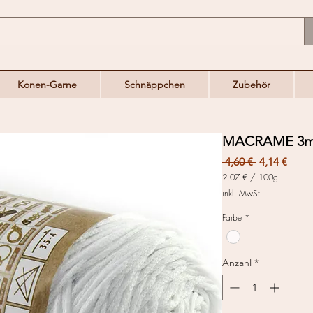
Konen-Garne
Schnäppchen
Zubehör
MACRAME 3m
Standardpr
Sale-
 4,60 € 
4,14 €
Preis
2,07 €
/
100g
2,07 €
inkl. MwSt.
pro
100
Farbe
*
Gramm
Anzahl
*