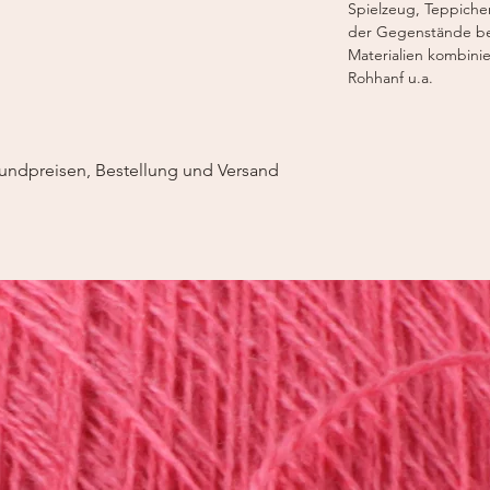
Spielzeug, Teppiche
der Gegenstände bei.
Materialien kombinie
Rohhanf u.a.
undpreisen, Bestellung und Versand