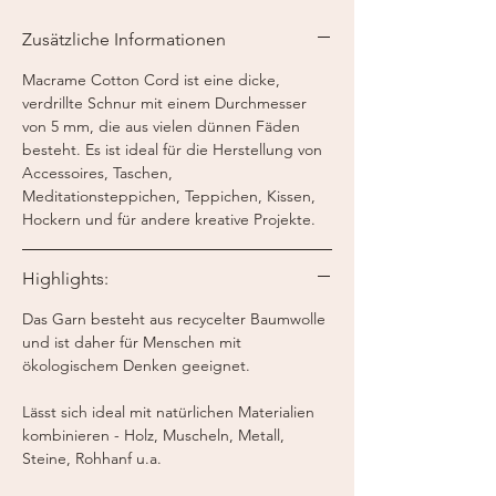
Gewicht:
250 g
Zusätzliche Informationen
Lauflänge:
50 m / 250 g
Macrame Cotton Cord ist eine dicke,
verdrillte Schnur mit einem Durchmesser
von 5 mm, die aus vielen dünnen Fäden
besteht. Es ist ideal für die Herstellung von
Accessoires, Taschen,
Meditationsteppichen, Teppichen, Kissen,
Hockern und für andere kreative Projekte.
Highlights:
Das Garn besteht aus recycelter Baumwolle
und ist daher für Menschen mit
ökologischem Denken geeignet.
Lässt sich ideal mit natürlichen Materialien
kombinieren - Holz, Muscheln, Metall,
Steine, Rohhanf u.a.