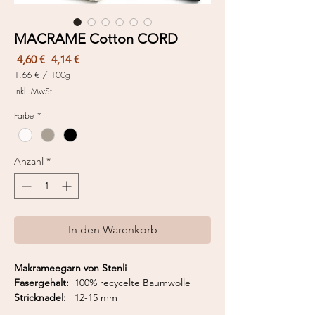
MACRAME Cotton CORD
Standardpreis
Sale-
 4,60 € 
4,14 €
Preis
1,66 €
/
100g
1,66 €
inkl. MwSt.
pro
100
Farbe
*
Gramm
Anzahl
*
In den Warenkorb
Makrameegarn von Stenli
Fasergehalt:
100% recycelte Baumwolle
Stricknadel:
12-15 mm
Häkelnadel:
12-20 mm