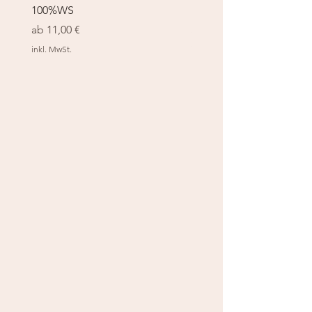
100%WS
100%WS
Sale-Preis
Sale-Preis
ab
11,00 €
ab
11,00 €
inkl. MwSt.
inkl. MwSt.