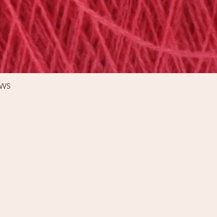
Schnellansicht
%WS