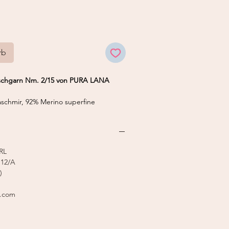
rb
schgarn Nm. 2/15 von PURA LANA
hmir, 92% Merino superfine
/ 50 g
 3,0 mm
stricker 7-8
RL
12/A
)
l.com