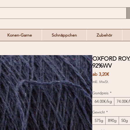
Konen-Garne
Schnäppchen
Zubehör
OXFORD ROYA
92%WV
Sale-
ab
3,20€
Preis
inkl. MwSt.
Grundpreis
*
64.00€/kg
74.00€
Gewicht
*
575g
890g
50g