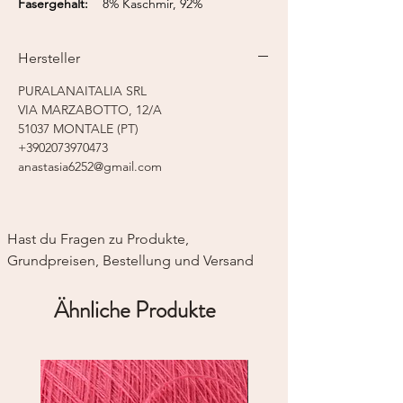
Fasergehalt:
8% Kaschmir, 92%
Merino superfine
Lauflänge:
375 m / 50 g
Hersteller
Nadelstärke:
2,0 - 3,0 mm
Strickmaschine:
Feinstricker 7-8
PURALANAITALIA SRL
VIA MARZABOTTO, 12/A
51037 MONTALE (PT)
+3902073970473
anastasia6252@gmail.com
Hast du Fragen zu Produkte, 
Grundpreisen, Bestellung und Versand
Ähnliche Produkte