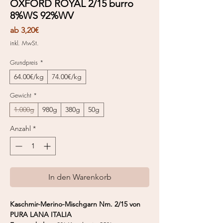
OXFORD ROYAL 2/15 burro
8%WS 92%WV
Sale-
ab
3,20€
Preis
inkl. MwSt.
Grundpreis
*
64.00€/kg
74.00€/kg
Gewicht
*
1.000g
980g
380g
50g
Anzahl
*
In den Warenkorb
Kaschmir-Merino-Mischgarn Nm. 2/15 von
PURA LANA ITALIA