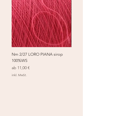
Nm 2/27 LORO PIANA sirop
Nm 2/27 LORO PIANA 
100%WS
100%WS
Sale-Preis
Sale-Preis
ab
11,00 €
ab
11,00 €
inkl. MwSt.
inkl. MwSt.