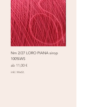
Nm 2/27 LORO PIANA sirop
Nm 2/27 LORO PIANA 
100%WS
100%WS
Sale-Preis
Sale-Preis
ab
11,00 €
ab
11,00 €
inkl. MwSt.
inkl. MwSt.