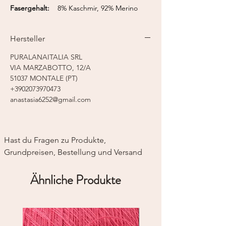
Fasergehalt:
8% Kaschmir, 92% Merino
superfine
Lauflänge:
375 m / 50 g
Hersteller
Nadelstärke:
2,0 - 3,0 mm
Strickmaschine:
Feinstricker 7-8
PURALANAITALIA SRL
VIA MARZABOTTO, 12/A
51037 MONTALE (PT)
+3902073970473
anastasia6252@gmail.com
Hast du Fragen zu Produkte, 
Grundpreisen, Bestellung und Versand
Ähnliche Produkte