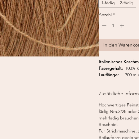
1-fädig
2-fädig
Anzahl
*
In den Warenko
Italienisches Kaschm
Fasergehalt:
100% K
Lauflänge:
700 m /
Nadelstärke:
2 - 2,
Strickmaschine:
Fei
Zusätzliche Infor
Hochwertiges Feinstr
fädig Nm.2/28 oder 
mehrfädig brauchen,
Bescheid.
Für Strickmaschine,
Beilaufgarn geeigne