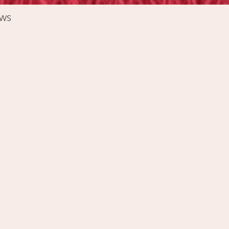
Schnellansicht
%WS