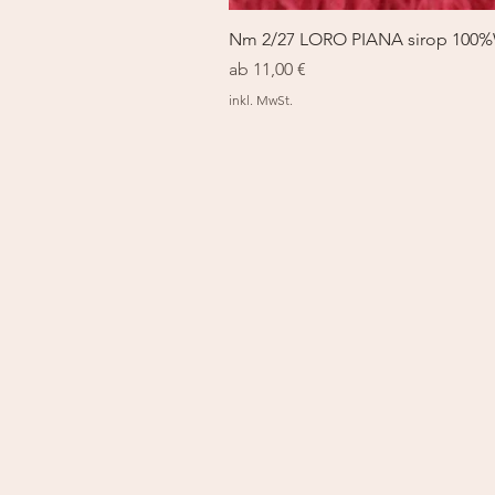
Nm 2/27 LORO PIANA sirop 100
Sale-Preis
ab
11,00 €
inkl. MwSt.