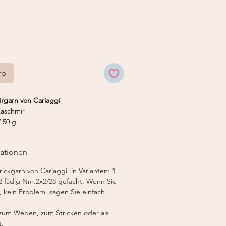
rb
irgarn von Cariaggi
aschmir
 50 g
5 mm
nstricker 12
mationen
ickgarn von Cariaggi in Varianten: 1
2 fädig Nm.2x2/28 gefacht. Wenn Sie
 kein Problem, sagen Sie einfach
 zum Weben, zum Stricken oder als
t.