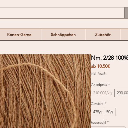
Konen-Garne
Schnäppchen
Zubehör
Nm. 2/28 100%
Sale-
ab
10,50€
Preis
inkl. MwSt.
Grundpreis
*
210.00€/kg
230.0
Gewicht
*
475g
50g
Fadenzahl
*