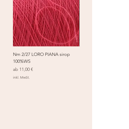
Nm 2/27 LORO PIANA sirop
Nm 2/27 LORO PIANA 
100%WS
100%WS
Sale-Preis
Sale-Preis
ab
11,00 €
ab
11,00 €
inkl. MwSt.
inkl. MwSt.