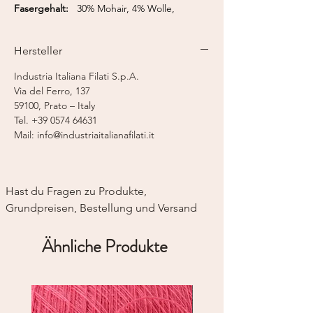
Fasergehalt:
30% Mohair, 4% Wolle,
36% Acryl, 30% Polyamid
Lauflänge:
450 m / 50 g
Hersteller
Nadelstärke:
3-5 mm
Strickmaschine:
Feinstricker 5
Industria Italiana Filati S.p.A.
Via del Ferro, 137
59100, Prato – Italy
Tel. +39 0574 64631
Mail: info@industriaitalianafilati.it
Hast du Fragen zu Produkte, 
Grundpreisen, Bestellung und Versand
Ähnliche Produkte