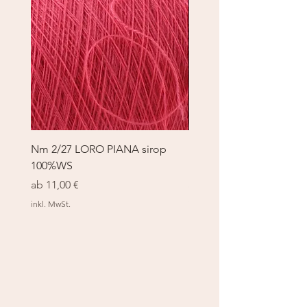
Nm 2/27 LORO PIANA sirop
Nm 2/27 LORO PIANA 
100%WS
100%WS
Sale-Preis
Sale-Preis
ab
11,00 €
ab
11,00 €
inkl. MwSt.
inkl. MwSt.