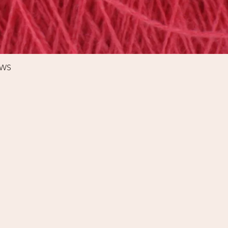
Schnellansicht
%WS