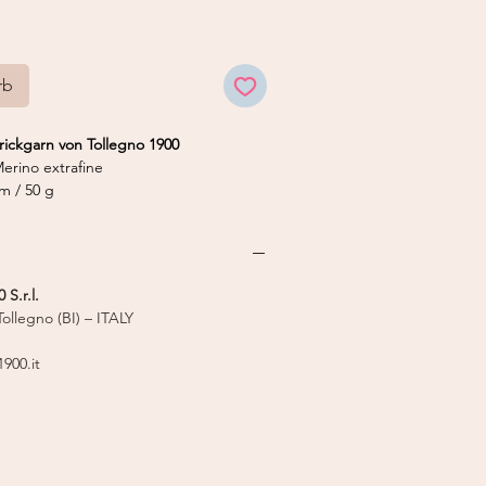
rb
rickgarn von Tollegno 1900
erino extrafine
m / 50 g
 S.r.l.
ollegno (BI) – ITALY
900.it