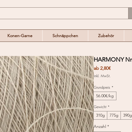
Konen-Garne
Schnäppchen
Zubehör
HARMONY Nm.
Sale-
ab
2,80€
Preis
inkl. MwSt.
Grundpreis
*
56.00€/kg
Gewicht
*
310g
775g
390g
Anzahl
*