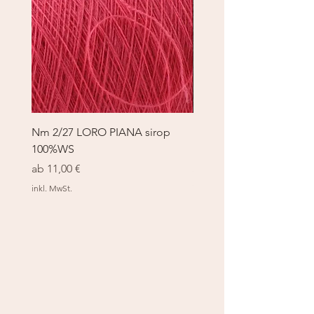
Nm 2/27 LORO PIANA sirop
Nm 2/27 LORO PIANA 
100%WS
100%WS
Sale-Preis
Sale-Preis
ab
11,00 €
ab
11,00 €
inkl. MwSt.
inkl. MwSt.