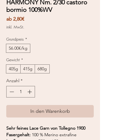
HARMONY Nm. 2/30 castoro
bormio 100%WV
Sale-
ab
2,80€
Preis
inkl. MwSt.
Grundpreis
*
56.00€/kg
Gewicht
*
405g
415g
680g
Anzahl
*
In den Warenkorb
Sehr feines Lace Garn von Tollegno 1900
Fasergehalt:
100 % Merino extrafine