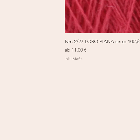
Nm 2/27 LORO PIANA sirop 100
Sale-Preis
ab
11,00 €
inkl. MwSt.