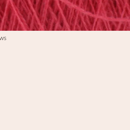
Schnellansicht
%WS