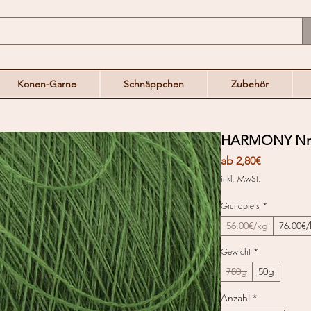
Konen-Garne
Schnäppchen
Zubehör
HARMONY Nm.
Sale-
ab
2,80€
Preis
inkl. MwSt.
Grundpreis
*
56.00€/kg
76.00€
Gewicht
*
780g
50g
Anzahl
*