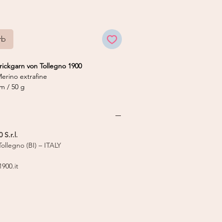
rb
rickgarn von Tollegno 1900
erino extrafine
m / 50 g
 S.r.l.
ollegno (BI) – ITALY
900.it