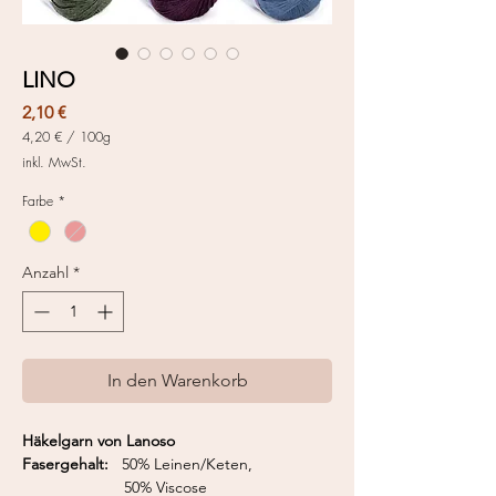
LINO
Preis
2,10 €
4,20 €
/
100g
4,20 €
inkl. MwSt.
pro
100
Farbe
*
Gramm
Anzahl
*
In den Warenkorb
Häkelgarn von Lanoso
Fasergehalt:
50% Leinen/Keten,
50% Viscose