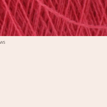
Schnellansicht
%WS