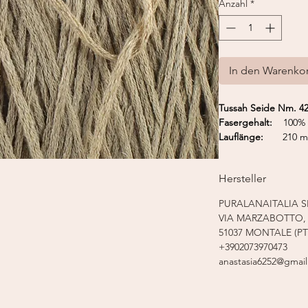
Anzahl
*
In den Warenko
Tussah Seide Nm. 4
Fasergehalt:
100% T
Lauflänge:
210 m 
Nadelstärke:
3,5 -
Strickmaschine:
Fein
Hersteller
PURALANAITALIA S
VIA MARZABOTTO, 
51037 MONTALE (PT
+3902073970473
anastasia6252@gmai