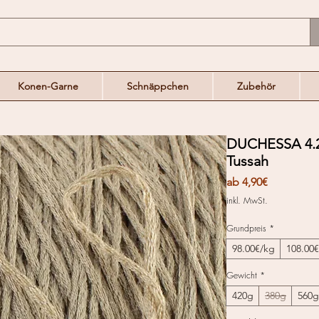
Konen-Garne
Schnäppchen
Zubehör
DUCHESSA 4.2
Tussah
Sale-
ab
4,90€
Preis
inkl. MwSt.
Grundpreis
*
98.00€/kg
108.00
Gewicht
*
420g
380g
560g