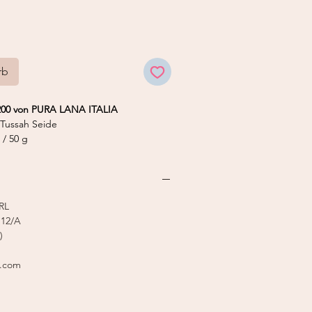
rb
200 von PURA LANA ITALIA
ussah Seide
/ 50 g
 4,5 mm
stricker 7-8
RL
12/A
)
l.com