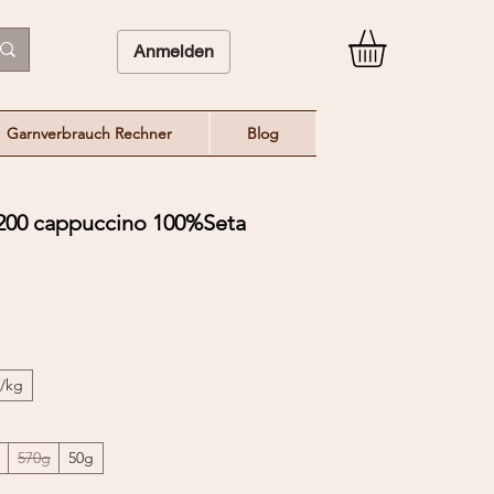
Anmelden
Garnverbrauch Rechner
Blog
00 cappuccino 100%Seta
€/kg
570g
50g