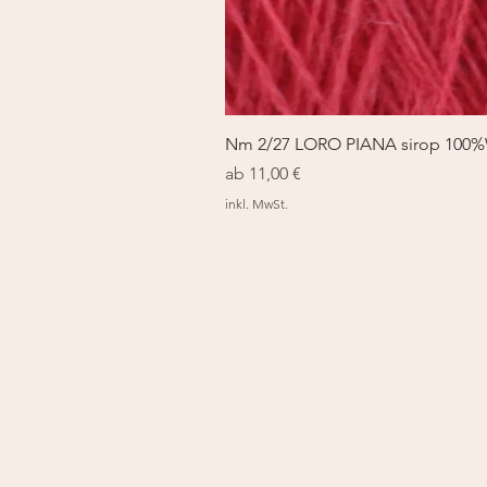
Nm 2/27 LORO PIANA sirop 100
Sale-Preis
ab
11,00 €
inkl. MwSt.