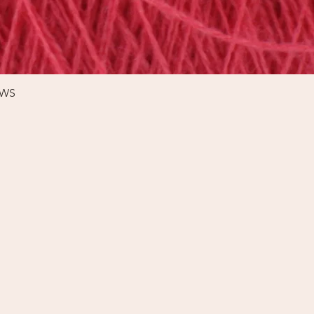
Schnellansicht
%WS