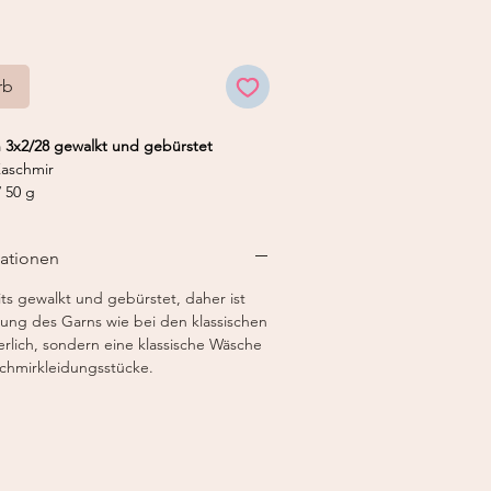
rb
 3x2/28 gewalkt und gebürstet
aschmir
 50 g
5 mm
mationen
its gewalkt und gebürstet, daher ist
ung des Garns wie bei den klassischen
rlich, sondern eine klassische Wäsche
schmirkleidungsstücke.