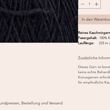
In den Warenko
Reines Kaschmirgarn
Fasergehalt:
100% K
Lauflänge:
233 m /
Nadelstärke:
3,0-3,
Zusätzliche Infor
Dieses Garn ist bere
keine echte Behandl
Konusgarnen erforde
für empfindliche Ka
undpreisen, Bestellung und Versand