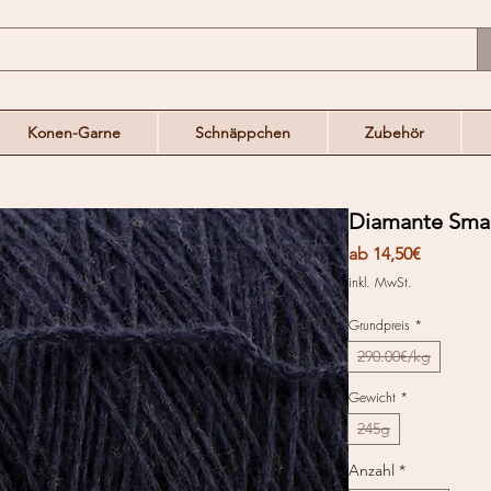
Konen-Garne
Schnäppchen
Zubehör
Diamante Smal
Sale-
ab
14,50€
Preis
inkl. MwSt.
Grundpreis
*
290.00€/kg
Gewicht
*
245g
Anzahl
*