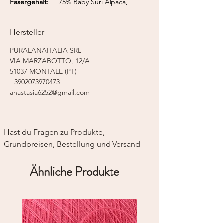
Fasergehalt:
75% Baby Suri Alpaca,
15% Baby Yak, 10% Merino
Lauflänge:
100 m / 50 g
Hersteller
Nadelstärke:
4,0 - 4,5 mm
PURALANAITALIA SRL
VIA MARZABOTTO, 12/A
51037 MONTALE (PT)
+3902073970473
anastasia6252@gmail.com
Hast du Fragen zu Produkte, 
Grundpreisen, Bestellung und Versand
Ähnliche Produkte