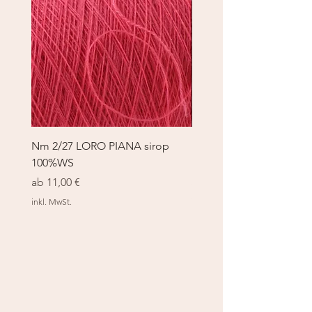
Nm 2/27 LORO PIANA sirop
Nm 2/27 LORO PIANA 
100%WS
100%WS
Sale-Preis
Sale-Preis
ab
11,00 €
ab
11,00 €
inkl. MwSt.
inkl. MwSt.