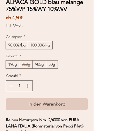
ALPACA GOLD blau melange
75%WP 15%WY 10%WV
Sale-
ab
4,50€
Preis
inkl. MwSt.
Grundpreis
*
90.00€/kg
100.00€/kg
Gewicht
*
190g
850g
985g
50g
Anzahl
*
In den Warenkorb
Reines Naturgarn Nm. 2/4000 von PURA
LANA ITALIA (Rohmaterial von Pecci Filati)