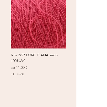
Nm 2/27 LORO PIANA sirop
Nm 2/27 LORO PIANA 
100%WS
100%WS
Sale-Preis
Sale-Preis
ab
11,00 €
ab
11,00 €
inkl. MwSt.
inkl. MwSt.