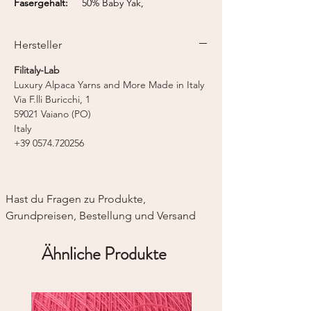
Fasergehalt:
50% Baby Yak,
50% Baby Alpaka
Lauflänge:
116 m / 50 g
Hersteller
Nadelstärke:
4,0 - 4,5 mm
Filitaly-Lab
Luxury Alpaca Yarns and More Made in Italy
Via F.lli Buricchi, 1
59021 Vaiano (PO)
Italy
+39 0574.720256
Hast du Fragen zu Produkte, 
Grundpreisen, Bestellung und Versand
Ähnliche Produkte