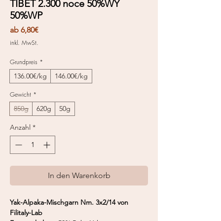
TIBET 2.300 noce 50%WY
50%WP
Sale-
ab
6,80€
Preis
inkl. MwSt.
Grundpreis
*
136.00€/kg
146.00€/kg
Gewicht
*
850g
620g
50g
Anzahl
*
In den Warenkorb
Yak-Alpaka-Mischgarn Nm. 3x2/14 von
Filitaly-Lab