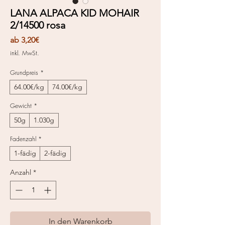
LANA ALPACA KID MOHAIR
2/14500 rosa
Sale-
ab
3,20€
Preis
inkl. MwSt.
Grundpreis
*
64.00€/kg
74.00€/kg
Gewicht
*
50g
1.030g
Fadenzahl
*
1-fädig
2-fädig
Anzahl
*
In den Warenkorb