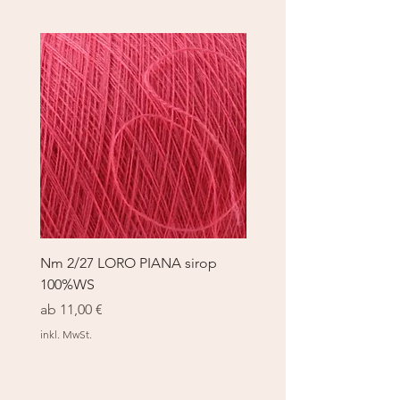
Nm 2/27 LORO PIANA sirop
Nm 2/27 LORO PIANA 
100%WS
100%WS
Sale-Preis
Sale-Preis
ab
11,00 €
ab
11,00 €
inkl. MwSt.
inkl. MwSt.