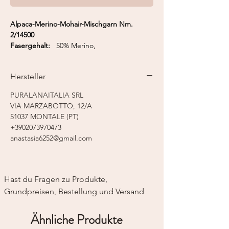
Alpaca-Merino-Mohair-Mischgarn Nm.
2/14500
Fasergehalt:
50% Merino,
25% Baby Alpaca, 25% Kid Mohair
Lauflänge:
360 m / 50 g
Hersteller
Nadelstärke:
2,0 - 2,5 mm
Strickmaschine:
Feinstricker 7
PURALANAITALIA SRL
VIA MARZABOTTO, 12/A
51037 MONTALE (PT)
+3902073970473
anastasia6252@gmail.com
Hast du Fragen zu Produkte, 
Grundpreisen, Bestellung und Versand
Ähnliche Produkte