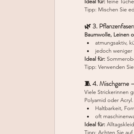
Ideal für:
 feine Tüche
Tipp: Mischen Sie ed
🌿 3. Pflanzenfaser
Baumwolle, Leinen 
atmungsaktiv, k
jedoch weniger e
Ideal für:
 Sommerober
Tipp: Verwenden Sie
🧵 4. Mischgarne –
Viele Strickerinnen g
Polyamid oder Acryl.
Haltbarkeit, For
oft maschinenw
Ideal für:
 Alltagskle
Tipp: Achten Sie auf