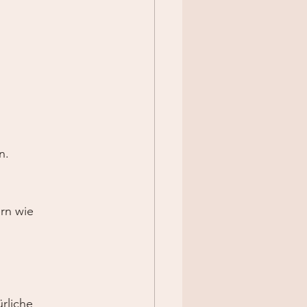
n.
rn wie 
rliche 