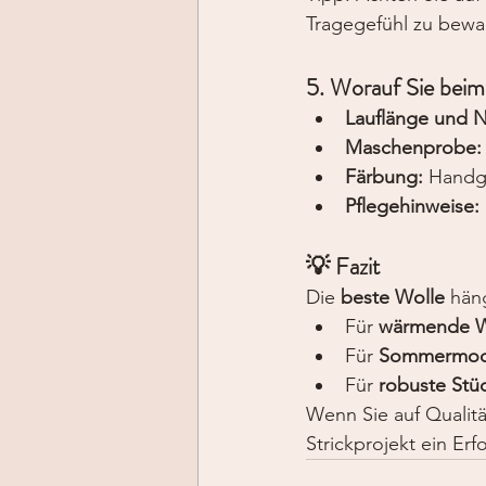
Tragegefühl zu bewa
5. Worauf Sie beim
Lauflänge und N
Maschenprobe:
Färbung:
 Handge
Pflegehinweise:
💡 Fazit
Die 
beste Wolle
 hän
Für 
wärmende W
Für 
Sommermo
Für 
robuste Stü
Wenn Sie auf Qualitä
Strickprojekt ein Erf