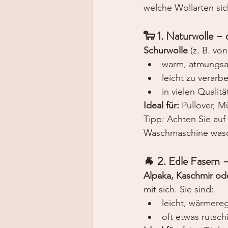
welche Wollarten sic
🐑 1. Naturwolle – 
Schurwolle
 (z. B. vo
warm, atmungsak
leicht zu verarb
in vielen Qualitä
Ideal für:
 Pullover, M
Tipp: Achten Sie auf 
Waschmaschine was
🐐 2. Edle Fasern 
Alpaka, Kaschmir od
mit sich. Sie sind:
leicht, wärmere
oft etwas rutsc