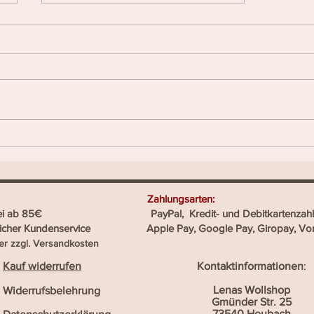
Flauschige Träume mit
Brushed Alpaca Garn – das
Luxusgarn für deine
Lieblingsprojekte
llshop heißt: Zahlungsarten:
ostenfrei ab 85€ PayPal, Kredit- und Debitkartenzahl
reicher Kundenservice Apple Pay, Google Pay, Giropay, Vo
er zzgl.
Versandkosten
Kauf widerrufen
Kontaktinformationen
:
Lenas Wollshop
Widerrufsbelehrung
Gmünder Str. 25
73540 Heubach