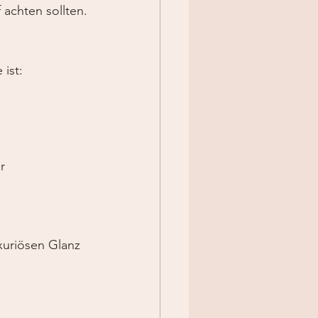
 achten sollten.
 ist:
r 
xuriösen Glanz 