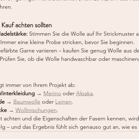
hren.
 Kauf achten sollten
adelstärke:
 Stimmen Sie die Wolle auf Ihr Strickmuster a
 Immer eine kleine Probe stricken, bevor Sie beginnen.
färbte Garne variieren – kaufen Sie genug Wolle aus de
 Prüfen Sie, ob die Wolle handwaschbar oder maschineng
gt immer von Ihrem Projekt ab:
interkleidung
 → 
Merino
 oder 
Alpaka
.
de
 → 
Baumwolle
 oder 
Leinen
.
cke
 → 
Wollmischungen
.
t achten und die Eigenschaften der Fasern kennen, wird
olg – und das Ergebnis fühlt sich genauso gut an, wie es 