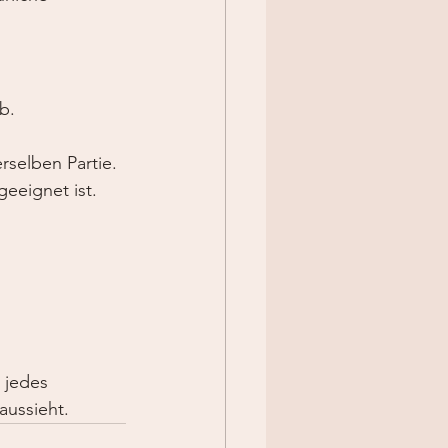
b.
rselben Partie.
eeignet ist.
 jedes 
aussieht.