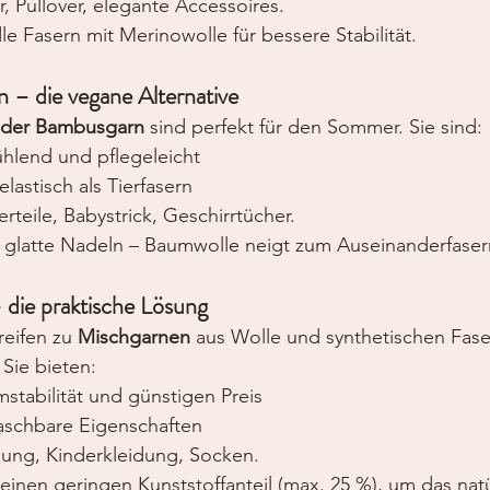
r, Pullover, elegante Accessoires.
le Fasern mit Merinowolle für bessere Stabilität.
n – die vegane Alternative
oder Bambusgarn
 sind perfekt für den Sommer. Sie sind:
ühlend und pflegeleicht
lastisch als Tierfasern
teile, Babystrick, Geschirrtücher.
 glatte Nadeln – Baumwolle neigt zum Auseinanderfaser
 die praktische Lösung
reifen zu 
Mischgarnen
 aus Wolle und synthetischen Fase
 Sie bieten:
mstabilität und günstigen Preis
aschbare Eigenschaften
idung, Kinderkleidung, Socken.
 einen geringen Kunststoffanteil (max. 25 %), um das natü