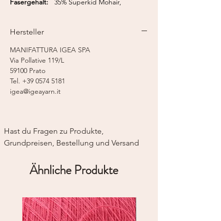
Fasergehalt:
35% Superkid Mohair,
46% Merino extrafine, 17% Polyamid, 2%
Elastan
Hersteller
Lauflänge:
275 m / 50 g
Nadelstärke:
4,5 - 6,0 mm
MANIFATTURA IGEA SPA
Via Pollative 119/L
59100 Prato
Tel. +39 0574 5181
igea@igeayarn.it
Hast du Fragen zu Produkte, 
Grundpreisen, Bestellung und Versand
Ähnliche Produkte