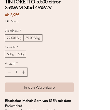
TINTORETTO 5.500 citron
35%WM SKid 46%WV
Sale-
ab
3,95€
Preis
inkl. MwSt.
Grundpreis
*
79.00€/kg
89.00€/kg
Gewicht
*
650g
50g
Anzahl
*
In den Warenkorb
Elastisches Mohair Garn von IGEA mit dem
Farbverlauf