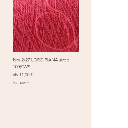
Nm 2/27 LORO PIANA sirop
Nm 2/27 LORO PIANA 
100%WS
100%WS
Sale-Preis
Sale-Preis
ab
11,00 €
ab
11,00 €
inkl. MwSt.
inkl. MwSt.