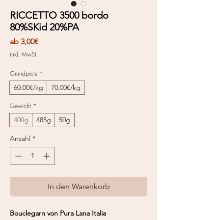
RICCETTO 3500 bordo
80%SKid 20%PA
Sale-
ab
3,00€
Preis
inkl. MwSt.
Grundpreis
*
60.00€/kg
70.00€/kg
Gewicht
*
400g
485g
50g
Anzahl
*
In den Warenkorb
Bouclegarn von Pura Lana Italia