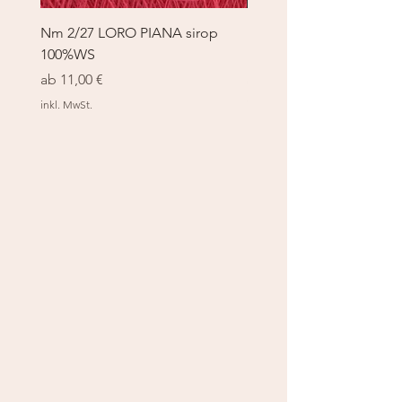
Nm 2/27 LORO PIANA sirop
Nm 2/27 LORO PIANA 
100%WS
100%WS
Sale-Preis
Sale-Preis
ab
11,00 €
ab
11,00 €
inkl. MwSt.
inkl. MwSt.