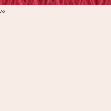
Schnellansicht
%WS