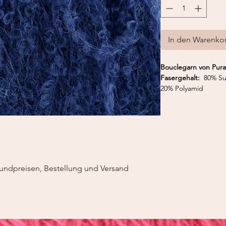
In den Warenko
Bouclegarn von Pura 
Fasergehalt:
80% Sup
20% Polyamid
Lauflänge:
175 m /
Nadelstärke:
3,5 - 
undpreisen, Bestellung und Versand