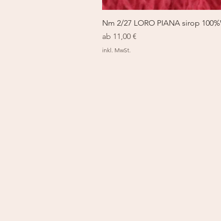
Nm 2/27 LORO PIANA sirop 100
Sale-Preis
ab
11,00 €
inkl. MwSt.