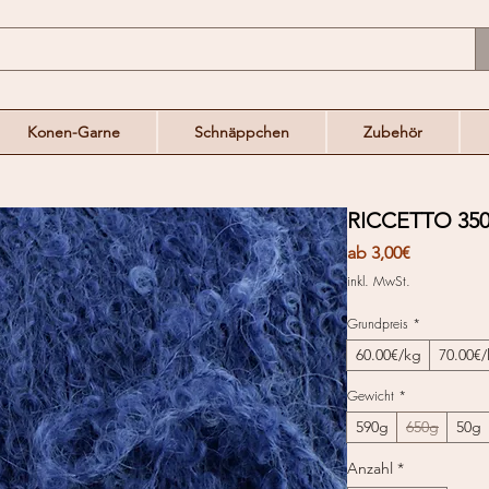
Konen-Garne
Schnäppchen
Zubehör
RICCETTO 350
Sale-
ab
3,00€
Preis
inkl. MwSt.
Grundpreis
*
60.00€/kg
70.00€
Gewicht
*
590g
650g
50g
Anzahl
*