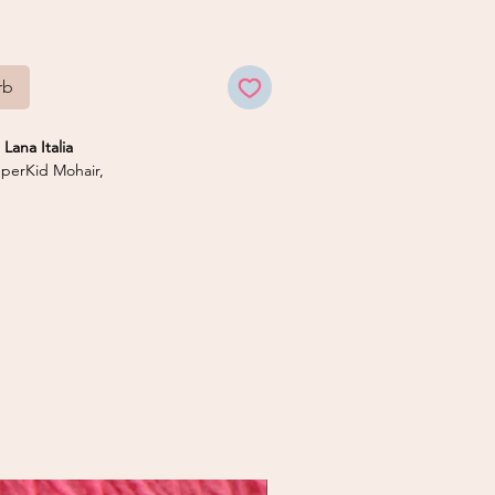
rb
Lana Italia
erKid Mohair,
 50 g
4,5 mm