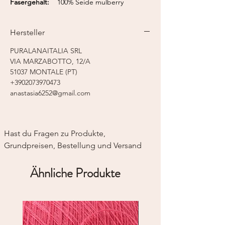
Fasergehalt:
100% Seide mulberry
Lauflänge:
200 m / 50 g
Nadelstärke:
3,5 - 4,5 mm
Hersteller
Strickmaschine:
Feinstricker 7-8
PURALANAITALIA SRL
VIA MARZABOTTO, 12/A
51037 MONTALE (PT)
+3902073970473
anastasia6252@gmail.com
Hast du Fragen zu Produkte, 
Grundpreisen, Bestellung und Versand
Ähnliche Produkte