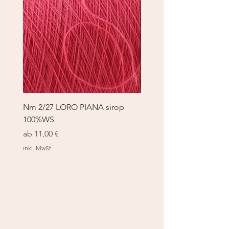
Nm 2/27 LORO PIANA sirop
Nm 2/27 LORO PIANA 
100%WS
100%WS
Sale-Preis
Sale-Preis
ab
11,00 €
ab
11,00 €
inkl. MwSt.
inkl. MwSt.