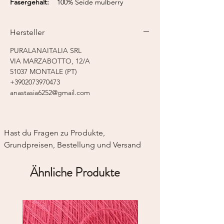
Fasergehalt:
100% Seide mulberry
Lauflänge:
200 m / 50 g
Nadelstärke:
3,5 - 4,5 mm
Hersteller
Strickmaschine:
Feinstricker 7-8
PURALANAITALIA SRL
VIA MARZABOTTO, 12/A
51037 MONTALE (PT)
+3902073970473
anastasia6252@gmail.com
Hast du Fragen zu Produkte, 
Grundpreisen, Bestellung und Versand
Ähnliche Produkte