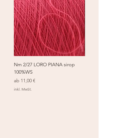
Nm 2/27 LORO PIANA sirop
Nm 2/27 LORO PIANA 
100%WS
100%WS
Sale-Preis
Sale-Preis
ab
11,00 €
ab
11,00 €
inkl. MwSt.
inkl. MwSt.