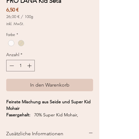
PRO LANA Kid Seta
Preis
6,50 €
26,00 €
/
100g
26,00 €
inkl. MwSt.
pro
100
Farbe
*
Gramm
Anzahl
*
In den Warenkorb
Feinste Mischung aus Seide und Super Kid
Mohair
Fasergehalt:
70% Super Kid Mohair,
30% Seide
Nadelstärke:
3,5-4,5 mm
Zusätzliche Informationen
10cm x 10cm
23 Maschen x 36 Reihen