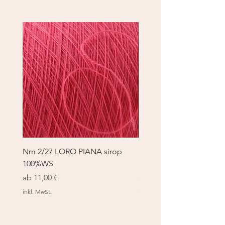
Nm 2/27 LORO PIANA sirop
Nm 2/27 LORO PIANA 
100%WS
100%WS
Sale-Preis
Sale-Preis
ab
11,00 €
ab
11,00 €
inkl. MwSt.
inkl. MwSt.