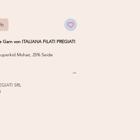
rb
 Garn von ITALIANA FILATI PREGIATI
perkid Mohair, 25% Seide
 50 g
,0 mm
stricker 7-8
EGIATI SRL
8