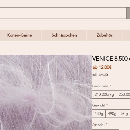
Konen-Garne
Schnäppchen
Zubehör
VENICE 8.500
Sale-
ab
12,00€
Preis
inkl. MwSt.
Grundpreis
*
240.00€/kg
250.0
Gewicht
*
430g
490g
50g
Anzahl
*