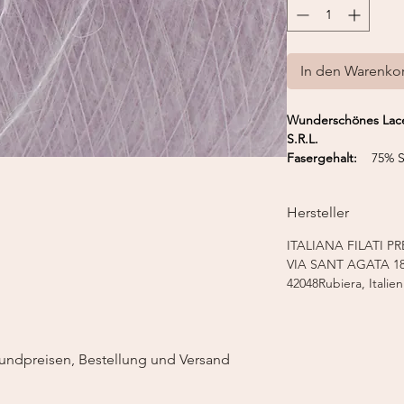
In den Warenko
Wunderschönes Lace
S.R.L.
Fasergehalt:
75% Su
Lauflänge:
425 m /
Nadelstärke:
3,5-6
Hersteller
Strickmaschine:
Fein
ITALIANA FILATI PR
VIA SANT AGATA 1
42048Rubiera, Italien
undpreisen, Bestellung und Versand