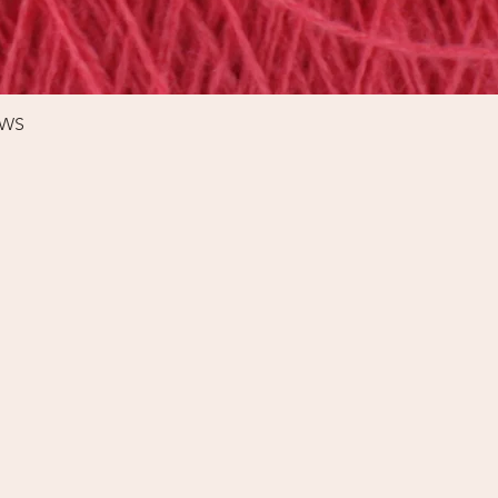
Schnellansicht
%WS