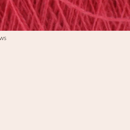
Schnellansicht
%WS