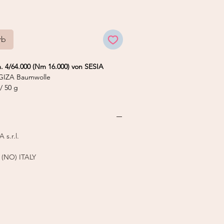
rb
 4/64.000 (Nm 16.000) von SESIA
IZA Baumwolle
/ 50 g
nstricker 12
s.r.l.
 (NO) ITALY