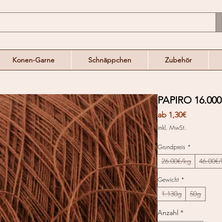
Konen-Garne
Schnäppchen
Zubehör
PAPIRO 16.000
Sale-
ab
1,30€
Preis
inkl. MwSt.
Grundpreis
*
26.00€/kg
46.00€
Gewicht
*
1.130g
50g
Anzahl
*