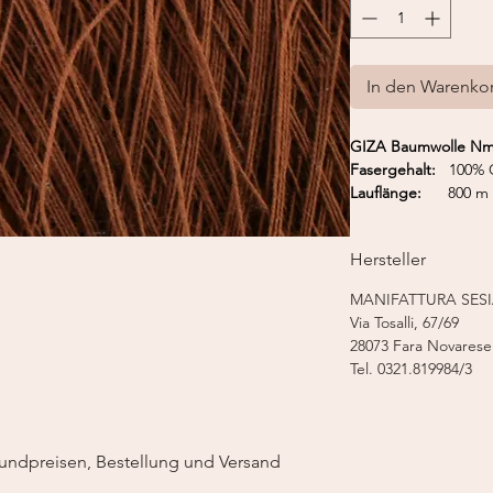
In den Warenko
GIZA Baumwolle Nm.
Fasergehalt:
100% G
Lauflänge:
800 m 
Strickmaschine:
Fei
Hersteller
MANIFATTURA SESIA 
Via Tosalli, 67/69
28073 Fara Novarese
Tel.
0321.819984/3
undpreisen, Bestellung und Versand